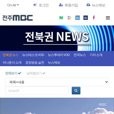
On-Air
로그인
회원가입
뉴스제보
전북권 뉴스
뉴스데스크 VOD
뉴스투데이 VOD
전국뉴스
기자 소개
아나운서 소개
공정방송 실천
뉴스제보
전체보기
날짜별보기