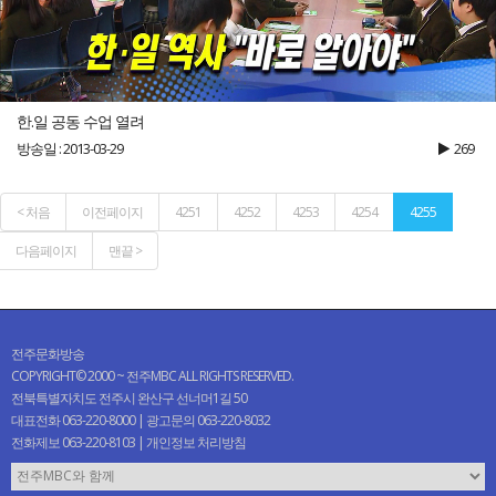
한.일 공동 수업 열려
방송일 : 2013-03-29
269
< 처음
이전페이지
4251
4252
4253
4254
4255
다음페이지
맨끝 >
전주문화방송
COPYRIGHT© 2000 ~ 전주MBC ALL RIGHTS RESERVED.
전북특별자치도 전주시 완산구 선너머1길 50
대표전화 063-220-8000 | 광고문의 063-220-8032
전화제보 063-220-8103 |
개인정보 처리방침