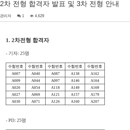
2차 전형 합격자 발표 및 3차 전형 안내
관리자
1
4,629
1. 2
차전형 합격자
-
기자
: 25
명
수험번호
수험번호
수험번호
수험번호
수험번호
A007
A040
A087
A138
A162
A009
A044
A097
A146
A164
A026
A054
A118
A149
A169
A027
A069
A121
A157
A179
A030
A071
A126
A160
A207
- PD: 25
명