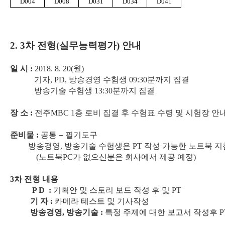
D004
D008
D031
D034
D041
2. 3
차 전형
(
실무능력평가
)
안내
일 시
:
2018. 8. 20(
월
)
기자
, PD,
방송경영 수험생
09:30
분까지 집결
방송기술 수험생
13:30
분까지 집결
장 소
:
전주
MBC 1
층 로비 집결 후 수험표 수령 및 시험장 
준비물
:
공통
–
필기도구
방송경영
,
방송기술 수험생은
PT
작성 가능한 노트북 지
(
노트북
PC
가 없으신분은 회사에서 제공 예정
)
3
차 전형 내용
P D :
기획안 및 스토리 보드 작성 후 및
PT
기 자
:
카메라 테스트 및 기사작성
방송경영
,
방송기술
:
특정 주제에 대한 보고서 작성후
P