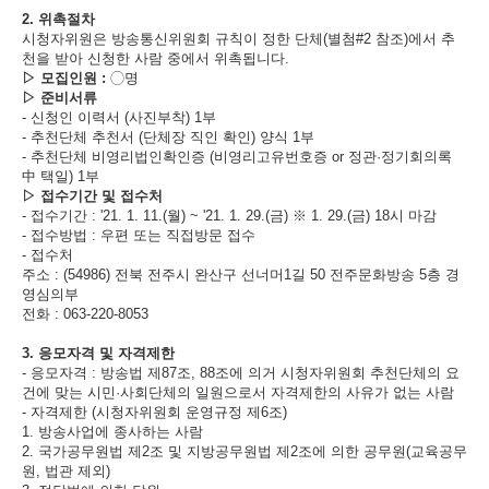
2.
위촉절차
시청자위원은 방송통신위원회 규칙이 정한 단체
(
별첨
#2
참조
)
에서 추
천을 받아 신청한 사람 중에서 위촉됩니다
.
▷
모집인원
:
◯
명
▷
준비서류
-
신청인 이력서
(
사진부착
) 1
부
-
추천단체 추천서
(
단체장 직인 확인
)
양식
1
부
-
추천단체 비영리법인확인증
(
비영리고유번호증
or
정관
·
정기회의록
中
택일
) 1
부
▷
접수기간 및 접수처
-
접수기간
:
'21. 1. 11.(
월
) ~ '21. 1. 29.(
금
)
※ 1
. 29.(
금
) 18
시 마감
-
접수방법
:
우편 또는 직접방문 접수
-
접수처
주소
: (54986)
전북 전주시 완산구 선너머
1
길
50
전주문화방송
5
층 경
영심의부
전화
: 063-220-8053
3.
응모자격 및 자격제한
-
응모자격
:
방송법 제
87
조
, 88
조에 의거 시청자위원회 추천단체의 요
건에 맞는 시민
·
사회단체의 일원으로서 자격제한의 사유가 없는 사람
-
자격제한
(
시청자위원회 운영규정 제
6
조
)
1.
방송사업에 종사하는 사람
2.
국가공무원법 제
2
조 및 지방공무원법 제
2
조에 의한 공무원
(
교육공무
원
,
법관 제외
)