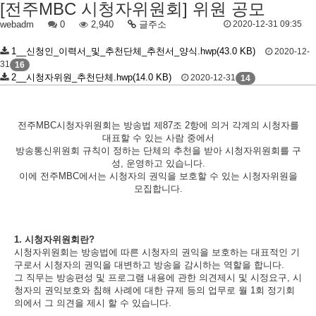
[전주MBC 시청자위원회] 위원 공모
webadm
0
2,940
글주소
2020-12-31 09:35
1__신청인_이력서_및_추천단체_추천서_양식.hwp(43.0 KB)
2020-12-
31
16
2__시청자위원_추천단체.hwp(14.0 KB)
2020-12-31
14
전주
MBC
시청자위원회는 방송법 제
87
조
2
항에 의거 각계의 시청자를
대표할 수 있는 사람 중에서
방송통신위원회 규칙이 정하는 단체의 추천을 받아 시청자위원회를 구
성
,
운영하고 있습니다
.
이에 전주
MBC
에서는 시청자의 권익을 보호할 수 있는 시청자위원을
모집합니다
.
1.
시청자위원회란
?
시청자위원회는 방송법에 따른 시청자의 권익을 보호하는 대표적인 기
구로서 시청자의 권익을 대변하고 방송을 감시하는 역할을 합니다
.
그 직무는 방송편성 및 프로그램 내용에 관한 의견제시 및 시정요구
,
시
청자의 권익보호와 침해 사례에 대한 규제 등의 업무로 월
1
회 정기회
의에서 그 의견을 제시 할 수 있습니다
.