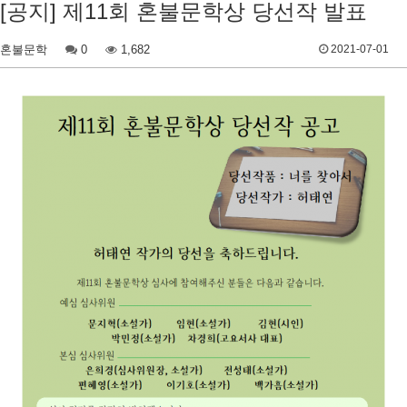
[공지] 제11회 혼불문학상 당선작 발표
혼불문학
0
1,682
2021-07-01