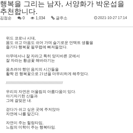
행복을 그리는 남자, 서양화가 박운섭을
추천합니다.
김점순
0
1,034
글주소
2021-10-27 17:14
위드 코로나 시대
,
몸도 쉬고 마음도 쉬어 가며 슬기로운 언택트 생활을
즐기다 행복꽃 필무렵에 빠져들었다
.
아무데서나 잘 자라고 특히 양지바른 곳에서
잘 자라는 황금꽃 해바라기는
움츠려야 했던 음지의 시간들을
활짝 핀 행복꽃으로
21
년을 마무리하게 해주었다
.
////////////////////////////////////////////////
우리의 자연은 어울림의 아름다움이 있다
.
아기자기한 산들과
그에 걸맞은 내
.
걷다가 쉬고 싶은 곳에 주저앉아
자연에 나를 맡긴다
.
자연이 주는 힐링타임
,
느림의 미학이 주는 행복타임
.