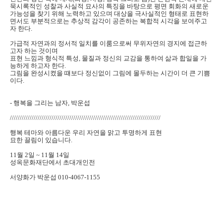
묵시록적인 성찰과 사실적 묘사의 특징을 바탕으로 평면 회화의 새로운
가능성을 찾기 위해 노력하고 있으며 대상을 극사실적인 형태로 표현하
면서도 부분적으로는 추상적 감각이 공존하는 복합적 시각을 보여주고
자 한다
.
가급적 자연과의 정서적 일치를 이룸으로써 무위자연의 경지에 접근하
고자 하는 것이며
표현 느낌과 형식적 특성
,
물질과 정신의 교감을 통하여 삶과 합일을 가
능하게 하고자 한다
.
그림을 완성시켰을 떄보다 정신없이 그림에 몰두하는 시간이 더 큰 기쁨
이다
.
-
행복을 그리는 남자
,
박운섭
////////////////////////////////////////////////////////////////////////////
행복 테마와 아름다운 우리 자연을 맑고 투명하게 표현
묘한 끌림이 있습니다
.
11
월
2
일
~ 11
월
14
일
성옥문화재단에서 초대개인전
서양화가 박운섭
010-4067-1155