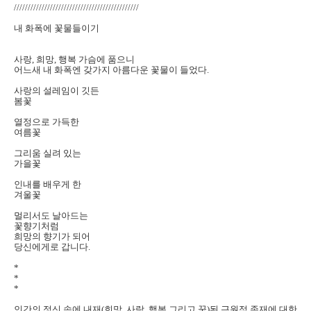
/////////////////////////////////////////////
내 화폭에 꽃물들이기
사랑
,
희망
,
행복 가슴에 품으니
어느새 내 화폭엔 갖가지 아름다운 꽃물이 들었다
.
사랑의 설레임이 깃든
봄꽃
열정으로 가득한
여름꽃
그리움 실려 있는
가을꽃
인내를 배우게 한
겨울꽃
멀리서도 날아드는
꽃향기처럼
희망의 향기가 되어
당신에게로 갑니다
.
*
*
*
인간의 정신 속에 내재
(
희망
,
사랑
,
행복 그리고 꿈
)
된 근원적 존재에 대한