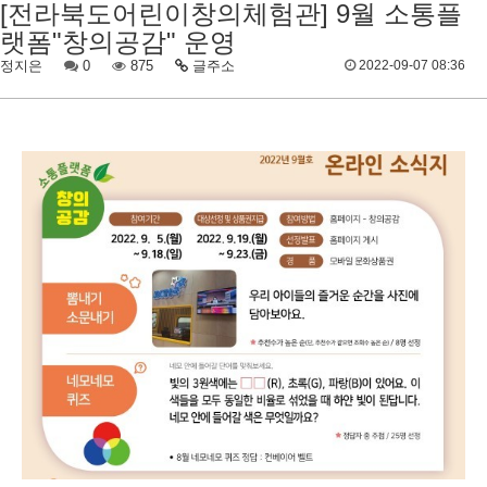
[전라북도어린이창의체험관] 9월 소통플
랫폼"창의공감" 운영
정지은
0
875
글주소
2022-09-07 08:36