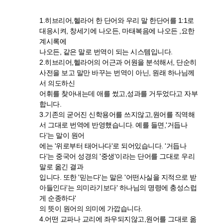
1.히브리어,헬라어 한 단어와 우리 말 한단어를 1:1로
대응시켜, 창세기에 나오든, 마태복음에 나오든 ,요한
계시록에
나오든, 같은 말로 번역이 되는 시스템입니다.
2.히브리어,헬라어의 어근과 어원을 분석해서, 단순히
사전을 보고 말만 바꾸는 번역이 아닌, 원래 하나님께
서 의도하신
어휘를 찾아내는데 애를 썼고,성과를 거두었다고 자부
합니다.
3.기존의 굳어진 신학용어를 쓰지않고,원어를 직역해
서 그대로 번역에 반영했습니다. 예를 들면,'거듭나
다'는 말이 원어
에는 '위로부터 태어나다'로 되어있습니다. '거듭나
다'는 중국어 성경의 '중생'이라는 단어를 그대로 우리
말로 옮긴 결과
입니다. 또한 '믿는다'는 말은 '어떤사실을 지적으로 받
아들인다'는 의미라기보다' 하나님의 명령에 충성스럽
게 순종하다'
의 뜻이 원어의 의미에 가깝습니다.
4.어떤 교파나 교리에 좌우되지않고,원어를 그대로 옮