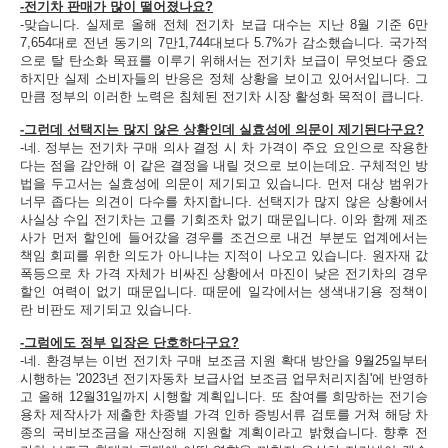
-전기차 판매가 많이 떨어졌나요?
-맞습니다. 실제로 올해 전체 전기차 보급 대수는 지난 8월 기준 6만
7,654대로 전년 동기의 7만1,744대보다 5.7%가 감소했습니다. 국가적
으로 탈 탄소화 목표를 이루기 위해서는 전기차 보급이 무엇보다 중요
하지만 실제 소비자들의 반응은 정체 상황을 보이고 있어서입니다. 그
만큼 정부의 이러한 노력은 침체된 전기차 시장 활성화 목적이 큽니다.
-그런데 선택지는 많지 않은 상황인데 실효성에 의문이 제기된다구요?
-네. 정부는 전기차 구매 의사 결정 시 차 가격이 주요 요인으로 작용한
다는 점을 감안해 이 같은 결정을 내릴 것으로 보이는데요. 구체적인 방
법을 두고서는 실효성에 의문이 제기되고 있습니다. 먼저 대상 범위가
너무 좁다는 의견이 다수를 차지합니다. 선택지가 많지 않은 상황에서
사실상 수입 전기차는 고를 기회조차 없기 때문입니다. 이와 함께 제조
사가 먼저 할인에 들어갔을 경우를 조건으로 내건 부분도 업계에서는
책임 회피를 위한 의도가 아니냐는 지적이 나오고 있습니다. 원자재 값
폭등으로 차 가격 자체가 비싸진 상황에서 마진이 낮은 전기차의 경우
할인 여력이 없기 때문입니다. 때문에 일각에서는 생색내기용 정책이
란 비판도 제기되고 있습니다.
-그럼에도 정부 입장은 단호하다구요?
-네. 환경부는 이번 전기차 구매 보조금 지원 확대 방안을 9월25일부터
시행하는 '2023년 전기자동차 보급사업 보조금 업무처리지침'에 반영하
고 올해 12월31일까지 시행할 계획입니다. 또 참여를 희망하는 전기승
용차 제작사가 제출한 차종별 가격 인하 증빙서류 검토를 거쳐 해당 차
종의 국비보조금을 재산정해 지원할 계획이라고 밝혔습니다. 향후 전