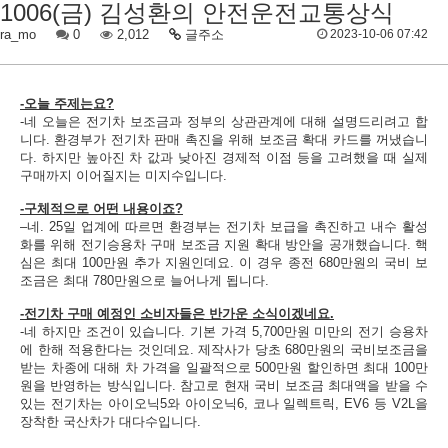
1006(금) 김성환의 안전운전교통상식
ra_mo
0
2,012
글주소
2023-10-06 07:42
-오늘 주제는요?
-네 오늘은 전기차 보조금과 정부의 상관관계에 대해 설명드리려고 합
니다. 환경부가 전기차 판매 촉진을 위해 보조금 확대 카드를 꺼냈습니
다. 하지만 높아진 차 값과 낮아진 경제적 이점 등을 고려했을 때 실제
구매까지 이어질지는 미지수입니다.
-구체적으로 어떤 내용이죠?
–네. 25일 업계에 따르면 환경부는 전기차 보급을 촉진하고 내수 활성
화를 위해 전기승용차 구매 보조금 지원 확대 방안을 공개했습니다. 핵
심은 최대 100만원 추가 지원인데요. 이 경우 종전 680만원의 국비 보
조금은 최대 780만원으로 늘어나게 됩니다.
-전기차 구매 예정인 소비자들은 반가운 소식이겠네요.
-네 하지만 조건이 있습니다. 기본 가격 5,700만원 미만의 전기 승용차
에 한해 적용한다는 것인데요. 제작사가 당초 680만원의 국비보조금을
받는 차종에 대해 차 가격을 일괄적으로 500만원 할인하면 최대 100만
원을 반영하는 방식입니다. 참고로 현재 국비 보조금 최대액을 받을 수
있는 전기차는 아이오닉5와 아이오닉6, 코나 일렉트릭, EV6 등 V2L을
장착한 국산차가 대다수입니다.