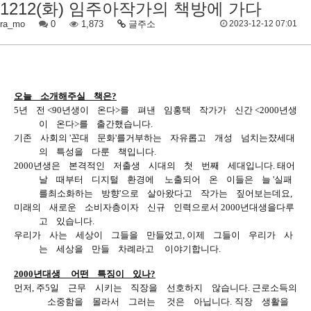
1212(화) 임주아작가의 책방에 가다
ra_mo
0
1,873
글주소
2023-12-12 07:01
오늘
ﾠ
소개해주실
ﾠ
책은
?
5
년
ﾠ
전
<90
년생이
ﾠ
온다
>
를
ﾠ
펴낸
ﾠ
임홍택
ﾠ
작가가
ﾠ
신간
<2000
년생
이
ﾠ
온다
>
를
ﾠ
출간했습니다
.
기존
ﾠ
사회의
'
꼰대
ﾠ
문화
'
를거부하는
ﾠ
자유롭고
ﾠ
개성
ﾠ
넘치는
쟜
세대
의
ﾠ
특성을
ﾠ
다룬
ﾠ
책입니다
.
2000
년생은
ﾠ
본격적인
ﾠ
저출생
ﾠ
시대의
ﾠ
첫
ﾠ
번째
ﾠ
세대입니다
.
태어
날
ﾠ
때부터
ﾠ
디지털
ﾠ
환경에
ﾠ
노출되어
ﾠ
온
ﾠ
이들은
ﾠ
늘
'
실패
를최소화하는
ﾠ
방향
'
으로
ﾠ
살아왔다고
ﾠ
작가는
ﾠ
짚어보는데요
,
미래의
ﾠ
새로운
ﾠ
소비자층이자
ﾠ
신규
ﾠ
인력으로서
2000
년대생을다루
고
ﾠ
있습니다
.
우리가
ﾠ
사는
ﾠ
세상이
ﾠ
그들을
ﾠ
만들었고
,
이제
ﾠ
그들이
ﾠ
우리가
ﾠ
사
는
ﾠ
세상을
ﾠ
만들
ﾠ
차례라고
ﾠ
이야기합니다
.
2000
년대생
ﾠ
어떤
ﾠ
특징이
ﾠ
있나
?
먼저
,
주
5
일
ﾠ
근무
ﾠ
시키는
ﾠ
직장을
ﾠ
선호하지
ﾠ
않습니다
.
근로소득의
ﾠ
소중함을
ﾠ
몰라서
ﾠ
그러는
ﾠ
것은
ﾠ
아닙니다
.
직장
ﾠ
생활을
ﾠ