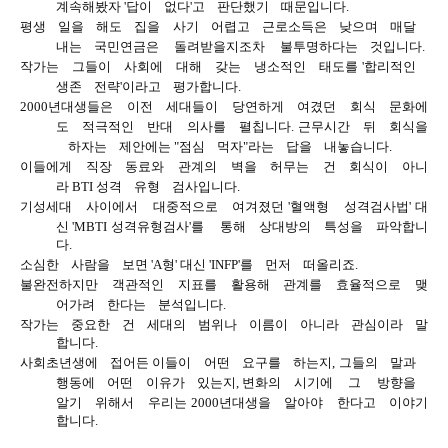
계속해봤자
'
답이
ﾠ
없다
'
고
ﾠ
판단했기
ﾠ
때문입니다
.
평생
ﾠ
일을
ﾠ
해도
ﾠ
집을
ﾠ
사기
ﾠ
어렵고
ﾠ
근로소득은
ﾠ
낮으며
ﾠ
매달
ﾠ
내는
ﾠ
국민연금은
ﾠ
돌려받을지조차
ﾠ
불투명하다는
ﾠ
것입니다
.
작가는
ﾠ
그들이
ﾠ
사회에
ﾠ
대해
ﾠ
갖는
ﾠ
냉소적인
ﾠ
태도를
'
합리적인
ﾠ
생존
ﾠ
전략
'
이라고
ﾠ
평가합니다
.
2000
년대생들은
ﾠ
이전
ﾠ
세대들이
ﾠ
당연하게
ﾠ
여겼던
ﾠ
회식
ﾠ
문화에
도
ﾠ
적극적인
ﾠ
반대
ﾠ
의사를
ﾠ
펼칩니다
.
근무시간
ﾠ
뒤
ﾠ
회식을
ﾠ
하자는
ﾠ
제안에는
"
점심
ﾠ
먹자
"
라는
ﾠ
답을
ﾠ
내놓습니다
.
이들에게
ﾠ
직장
ﾠ
동료와
ﾠ
관계의
ﾠ
벽을
ﾠ
허무는
ﾠ
건
ﾠ
회식이
ﾠ
아니
라
BTI
성격
ﾠ
유형
ﾠ
검사입니다
.
기성세대
ﾠ
사이에서
ﾠ
대중적으로
ﾠ
여겨졌던
'
혈액형
ﾠ
성격검사법
'
대
신
'MBTI
성격유형검사
'
를
ﾠ
통해
ﾠ
상대방의
ﾠ
특성을
ﾠ
파악합니
다
.
소심한
ﾠ
사람을
ﾠ
보면
'A
형
'
대신
'INFP'
를
ﾠ
먼저
ﾠ
떠올리죠
.
불완전하지만
ﾠ
객관적인
ﾠ
지표를
ﾠ
활용해
ﾠ
관계를
ﾠ
효율적으로
ﾠ
맺
어가려
ﾠ
한다는
ﾠ
분석입니다
.
작가는
ﾠ
중요한
ﾠ
건
ﾠ
세대의
ﾠ
범위나
ﾠ
이름이
ﾠ
아니라
ﾠ
관심이라
ﾠ
말
합니다
.
사회초년생에
ﾠ
접어든 이들이
ﾠ
어떤
ﾠ
요구를
ﾠ
하는지
,
그들의
ﾠ
말과
ﾠ
행동에
ﾠ
어떤
ﾠ
이유가
ﾠ
있는지
,
변화의
ﾠ
시기에
ﾠ
그
ﾠ 방
향을
ﾠ
알기
ﾠ
위해서
ﾠ
우리는
2000
년대생을
ﾠ
알아야
ﾠ
한다고
ﾠ
이야기
합니다
.