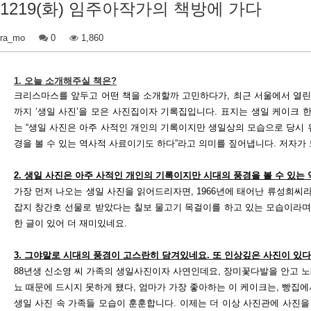
1219(화) 임주아작가의 책방에 가다
ra_mo
0
1,860
1.
오늘 소개해주실 책은
?
크리스마스를 앞두고 어떤 책을 소개할까 고민하다가
,
최근 서울에서 열린
까지
‘
생일 사진
’
을 모은 사진집이자 기록집입니다.
표지는 생일 케이크 
는
“
생일 사진은 아주 사적인 개인의 기록이지만 생일상의 모습으로 당시 
경을 볼 수 있는 역사적 사료이기도 하다
”
라고 의미를 짚어냅니다
.
저자가
2.
생일 사진은 아주 사적인 개인의 기록이지만 시대의 풍경을 볼 수 있는
가장 먼저 나오는 생일 사진을 읽어드리자면
, 1966
년에 태어난 류성희씨
잡지 창간호 선물로 받았다는 칠보 물고기 목걸이를 하고 있는 모습이라
한 글이 있어 더 재미있네요
.
3.
그야말로 시대의 풍경이 고스란히 담겨있네요
.
또 인상깊은 사진이 있
88
년생 신소영 씨 가족의 생일사진이자 사연인데요
,
장미꽃다발을 안고 노
뇨 때문에 드시지 못하게 됐다
,
엄마가 가장 좋아하는 이 케이크는
,
빵집에
생일 사진 속 가족들 모습이 훈훈합니다. 이제는 더 이상 사진관에 사진을