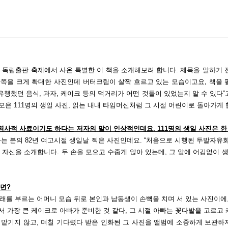
 독립출판 축제에서 사온 특별한 이 책을 소개해보려 합니다
.
제목을 말하기 
한쪽을 크게 확대한 사진인데 버터크림이 살짝 흐르고 있는 모습이고요
,
책을 
유행했던 음식
,
과자
,
케이크 등의 먹거리가 어떤 것들이 있었는지 알 수 있다
”
 모은
111
명의 생일 사진, 읽는 내내 타임머신처럼 그 시절 어린이로 돌아가게
 역사적 사료이기도 하다는 저자의 말이 인상적인데요
.
111
명의 생일 사진은 한
라는 분의
82
년 여고시절 생일날 찍은 사진인데요
. “
처음으로 시행된 두발자유화
며 자신을 소개합니다
.
두 손을 모으고 수줍게 앉아 있는데
,
그 앞에 어김없이 
다면
?
래를 부르는 어머니 모습 뒤로 본인과 남동생이 손뼉을 치며 서 있는 사진이
서 가장 큰 케이크로 아빠가 준비한 것 같다
,
그 시절 아빠는 꽃다발을 고르고
 맡기지 않고
,
며칠 기다렸다 받은 인화된 그 사진을 앨범에 소중하게 보관하