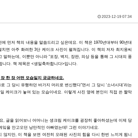
2023-12-19 07:34
전에 먼저 책의 내용을 말씀드리고 싶은데요
.
이 책은
1970
년대부터
90
년대
펼치면 아주 화려한 3단 케이크 사진이 펼쳐집니다
.
이 책의 저자 최지웅씨
고 말하는데,
이뿐만 아니라
“
포장
,
벽지
,
장판
,
의상 등을 통해 그 시대의 풍
 합니다
.
책 제목은
<
생일축하합니다
>
입니다
.
 장 한 장 어떤 모습일지 궁금하네요
.
로 그 당시 유행하던 바가지 머리로 변신했다
”
면서 그 당시
‘
소녀시대
’
라는
생일 케이크가 놓여 있는 모습이네요
.
이렇게 사진 옆에 본인이 직접 쓴 짤막
에요
,
글을 읽어보니 어머니는 생크림 케이크를 굉장히 좋아하셨는데 이제 당
 케잌을 안고오던 낭만적인 아빠였는데!
그런 이야기네요
.
지 않지만
,
이 책을 보면 여전히 오래된 사진의 힘을 다시 한번 느끼게 됩니