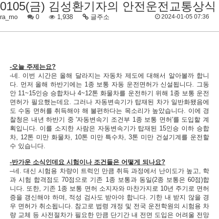
0105(금) 김성환기자의 안전운전교통상식
ra_mo
0
1,938
글주소
2024-01-05 07:36
-오늘 주제는요?
-네. 이번 시간은 올해 달라지는 자동차 제도에 대해서 알아볼까 합니
다. 먼저 올해 하반기에는 1종 보통 자동 운전면허가 신설됩니다. 그동
안 11~15인승 승합차나 4~12톤 화물차를 운전하기 위해 1종 보통 운전
면허가 필요했는데요. 그러나 자동변속기가 탑재된 차가 일반화됐음에
도 수동 면허를 취득해야 해 불편하다는 목소리가 높았습니다. 이에 경
찰청은 내년 하반기 중 '자동변속기 조건부 1종 보통 면허'를 도입할 계
획입니다. 이를 소지한 사람은 자동변속기가 탑재된 15인승 이하 승합
차, 12톤 미만 화물차, 10톤 미만 특수차, 3톤 미만 건설기계를 운전할
수 있습니다.
-반가운 소식인데요 시험이나 조건들은 어떻게 되나요?
–네. 대신 시험용 차량이 트럭인 만큼 취득 과정에서 난이도가 높고, 학
과 시험 합격점도 70점으로 기존 1종 보통과 동일(2종 보통은 60점)합
니다. 또한, 기존 1종 보통 면허 소지자와 마찬가지로 10년 주기로 면허
증을 갱신해야 하며, 적성 검사도 받아야 합니다. 기한 내 받지 않을 경
우 면허가 취소됩니다. 참고로 법령 개정 및 전국 운전학원의 시험용 차
량 교체 등 사전절차가 필요한 만큼 단기간 내 전면 도입은 어려울 전망