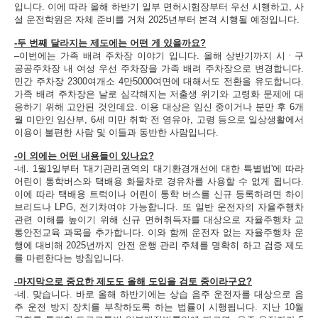
입니다. 이에 따라 올해 하반기 일부 면허시험장부터 우선 시행하고, 사
설 운전학원은 자체 준비를 거쳐 2025년부터 본격 시행될 예정입니다.
-두 번째 달라지는 제도에는 어떤 게 있을까요?
–이번에는 가족 배려 주차장 이야기 입니다. 올해 상반기까지 시ㆍ구
공공주차장 내 여성 우선 주차장을 가족 배려 주차장으로 변경합니다.
민간 주차장 2300여개소 4만5000여면에 대해서도 전환을 유도합니다.
가족 배려 주차장은 날로 심각해지는 저출생 위기와 고령화 문제에 대
응하기 위해 고안된 것인데요. 이용 대상은 임신 중이거나 분만 후 6개
월 미만인 임산부, 6세 미만 취학 전 영유아, 고령 등으로 일상생활에서
이용이 불편한 사람 및 이들과 동반한 사람입니다.
-이 외에는 어떤 내용들이 있나요?
-네. 1월1일부터 '대기관리권역의 대기환경개선에 대한 특별법'에 따라
어린이 통학버스와 택배용 화물차로 경유차를 사용할 수 없게 됩니다.
이에 따라 택배용 트럭이나 어린이 통학 버스를 신규 등록하려면 하이
브리드나 LPG, 전기차여야 가능합니다. 또 일반 운전자의 자율주행차
관련 이해를 높이기 위해 신규 면허취득자를 대상으로 자율주행차 교
통안전교육 과목을 추가합니다. 이와 함께 운전자 없는 자율주행차 운
행에 대비해 2025년까지 안전 운행 관리 주체를 명확히 하고 검증 제도
를 마련한다는 방침입니다.
-마지막으로 중요한 제도도 올해 도입을 검토 중이라구요?
-네. 맞습니다. 바로 올해 하반기에는 상습 음주 운전자를 대상으로 음
주 운전 방지 장치를 부착하도록 하는 법률이 시행됩니다. 지난 10월