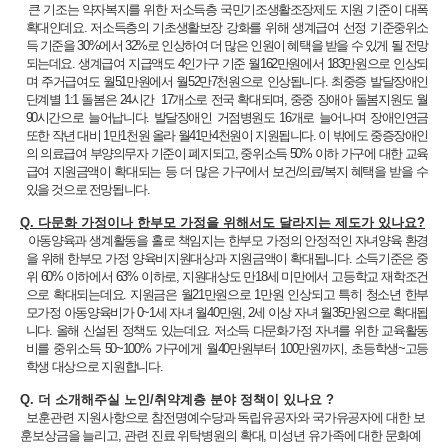
큰 기조는 약자복지를 위한 저소득층 국민기조생활조장제도 지원 기준이 대폭
확대인데요. 저소득층의 기초생활보장 강화를 위해 생계급여 선정 기준중위소
득 기준을 30%에서 32%로 인상하여 더 많은 인원이 혜택을 받을 수 있게 될 전망
되는데요. 생계급여 지급액도 4인가구 기준 월162만원에서 183만원으로 인상되
며 주거급여도 월51만원에서 월52만7천원으로 인상됩니다. 최중증 발달장애인
단계별 1:1 돌봄은 24시간 17개소로 전국 확대되며, 중중 장애아 돌봄지원도 월
90시간으로 늘어납니다. 발달장애인 거점병원도 16개로 늘어나며 장애인연금
또한 작년 대비 1만1천원 올라 월41만4천원이 지원됩니다. 이 밖에도 중증장애인
의 의료급여 부양의무자 기준이 폐지되고, 중위소득 50% 이하 가구에 대한 교육
급여 지원금액이 확대되는 등 더 많은 가구에서 보건/의료/복지 혜택을 받을 수
있을 것으로 전망됩니다.
Q. 다문화 가정이나 한부모 가정을 위해서도 달라지는 제도가 있나요?
아동양육과 생계활동을 홀로 책임지는 한부모 가정의 안정적인 자녀양육 환경
을 위해 한부모 가정 양육비지원대상과 지원금액이 확대됩니다. 소득기준은 중
위 60% 이하에서 63% 이하로, 지원대상도 만18세 미만에서 고등학교 재학조건
으로 확대되는데요. 지원금은 월21만원으로 1만원 인상되고 특히 청소년 한부
모가정 아동양육비가 0~1세 자녀 월40만원, 2세 이상 자녀 월35만원으로 확대됩
니다. 올해 신설된 정책도 있는데요. 저소득 다문화가정 자녀를 위한 교육활동
비를 중위소득 50~100% 가구에게 월40만원부터 100만원까지, 초등학생~고등
학생 대상으로 지원합니다.
Q. 더 소개해주실 노인/취약계층 분야 정책이 있나요 ?
보훈관련 지원사항으로 참전명예수당과 독립유공자와 국가유공자에 대한 보
훈보상금을 늘리고, 관련 진료 위탁병원의 확대, 미성년 유가족에 대한 문화예