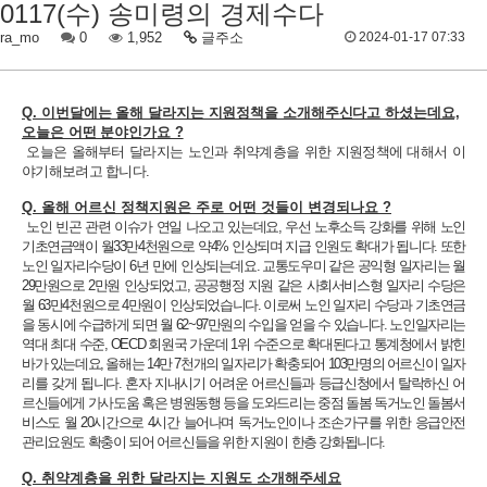
0117(수) 송미령의 경제수다
ra_mo
0
1,952
글주소
2024-01-17 07:33
Q.
이번달에는 올해 달라지는 지원정책을 소개해주신다고 하셨는데요,
오늘은 어떤 분야인가요 ?
오늘은 올해부터 달라지는 노인과 취약계층을 위한 지원정책에 대해서 이
야기해보려고 합니다.
Q. 올해 어르신 정책지원은 주로 어떤 것들이 변경되나요 ?
노인 빈곤 관련 이슈가 연일 나오고 있는데요, 우선 노후소득 강화를 위해 노인
기초연금액이 월33만4천원으로 약4% 인상되며 지급 인원도 확대가 됩니다. 또한
노인 일자리수당이 6년 만에 인상되는데요. 교통도우미 같은 공익형 일자리는 월
29만원으로 2만원 인상되었고, 공공행정 지원 같은 사회서비스형 일자리 수당은
월 63만4천원으로 4만원이 인상되었습니다. 이로써 노인 일자리 수당과 기초연금
을 동시에 수급하게 되면 월 62~97만원의 수입을 얻을 수 있습니다. 노인일자리는
역대 최대 수준, OECD 회원국 가운데 1위 수준으로 확대된다고 통계청에서 밝힌
바가 있는데요, 올해는 14만 7천개의 일자리가 확충되어 103만명의 어르신이 일자
리를 갖게 됩니다. 혼자 지내시기 어려운 어르신들과 등급신청에서 탈락하신 어
르신들에게 가사도움 혹은 병원동행 등을 도와드리는 중점 돌봄 독거노인 돌봄서
비스도 월 20시간으로 4시간 늘어나며 독거노인이나 조손가구를 위한 응급안전
관리요원도 확충이 되어 어르신들을 위한 지원이 한층 강화됩니다
.
Q. 취약계층을 위한 달라지는 지원도 소개해주세요