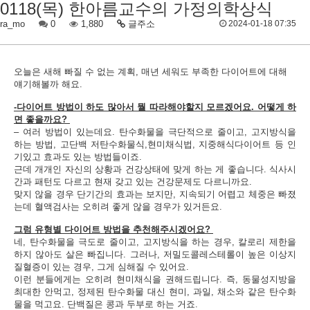
0118(목) 한아름교수의 가정의학상식
ra_mo
0
1,880
글주소
2024-01-18 07:35
오늘은 새해 빠질 수 없는 계획, 매년 세워도 부족한 다이어트에 대해
얘기해볼까 해요.
-다이어트 방법이 하도 많아서 뭘 따라해야할지 모르겠어요. 어떻게 하
면 좋을까요?
– 여러 방법이 있는데요. 탄수화물을 극단적으로 줄이고, 고지방식을
하는 방법, 고단백 저탄수화물식,현미채식법, 지중해식다이어트 등 인
기있고 효과도 있는 방법들이죠.
근데 개개인 자신의 상황과 건강상태에 맞게 하는 게 좋습니다. 식사시
간과 패턴도 다르고 현재 갖고 있는 건강문제도 다르니까요.
맞지 않을 경우 단기간의 효과는 보지만, 지속되기 어렵고 체중은 빠졌
는데 혈액검사는 오히려 좋게 않을 경우가 있거든요.
그럼 유형별 다이어트 방법을 추천해주시겠어요?
네, 탄수화물을 극도로 줄이고, 고지방식을 하는 경우, 칼로리 제한을
하지 않아도 살은 빠집니다. 그러나, 저밀도콜레스테롤이 높은 이상지
질혈증이 있는 경우, 그게 심해질 수 있어요.
이런 분들에게는 오히려 현미채식을 권해드립니다. 즉, 동물성지방을
최대한 안먹고, 정제된 탄수화물 대신 현미, 과일, 채소와 같은 탄수화
물을 먹고요. 단백질은 콩과 두부로 하는 거죠.