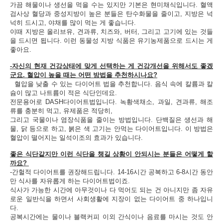
가끔 해물이나 생선을 먹을 수는 있지만 기본은 현미채식입니다. 혈액
검사상 혈당과 중성지방이 높은 분들은 탄수화물을 줄이고, 지방은 넉
넉히 드시고, 야채를 많이 먹는 게 좋습니다.
이때 지방은 올리브유, 견과류, 치즈와, 버터, 그리고 고기에 있는 것들
을 드시면 됩니다. 이런 동물성 지방 식품은 유기농제품으로 드시는 게
좋아요.
-자신의 현재 건강상태에 맞게 선택하는 게 건강개선을 위해서도 좋겠
군요. 혈압이 높을 때는 어떤 방법을 추천하시나요?
혈압을 낮출 수 있는 다이어트 법을 추천합니다. 음식 속에 칼륨과 칼
슘이 많고 나트륨이 적은 식단인데요.
전문용어로 DASH다이어트법입니다. 녹황색채소, 과일, 견과류, 해조
류를 충분히 먹고, 유제품은 적당히,
그리고 국물이나 염장식품을 줄이는 방법입니다. 단백질은 생선과 해
물, 닭 등으로 하고, 붉은 색 고기는 안먹는 다이어트입니다. 이 방법은
혈압이 떨어지는 일석이조의 효과가 있습니다.
좋은 식단같지만 이런 식단을 챙길 상황이 안되시는 분들은 어떻게 할
까요?
-간헐적 다이어트를 권장해드립니다. 14-16시간 공복하고 6-8시간 동안
만 식사를 자유롭게 하는 다이어트법이죠.
식사가 가능한 시간에 아무것이나 다 먹어도 되는 건 아니지만 좀 자유
로운 일반식을 하면서 사회생활에 지장이 없는 다이어트 중 하나입니
다.
공복시간에는 물이나 블랙커피 이외 간식이나 음료를 마시는 것도 안