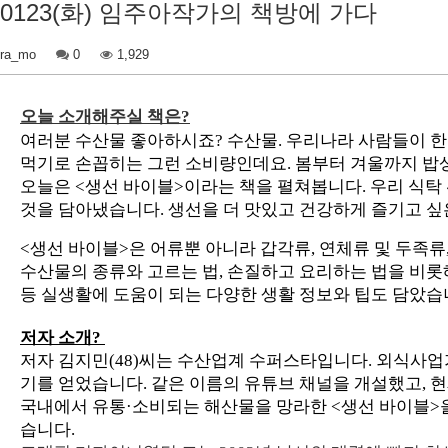
0123(화) 임주아작가의 책방에 가다
ra_mo
0
1,929
오늘 소개해주실 책은?
여러분 수산물 좋아하시죠? 수산물. 우리나라 사람들이 한국
먹기로 손꼽히는 그런 소비량인데요. 봄부터 겨울까지 밥상
오늘은 <생선 바이블>이라는 책을 펼쳐봅니다. 우리 식탁 
것을 담아냈습니다. 생선을 더 맛있고 건강하게 즐기고 싶
<생선 바이블>은 어류뿐 아니라 갑각류, 연체류 및 두족류
수산물의 종류와 고르는 법, 손질하고 요리하는 법을 비롯해
등 실생활에 도움이 되는 다양한 생활 정보와 팁도 담았습니다
저자 소개?
저자 김지민(48)씨는 수산업계 수퍼스타입니다. 외식사업
기를 얻었습니다. 같은 이름의 유튜브 채널을 개설했고, 현
국내에서 유통·소비되는 해산물을 망라한 <생선 바이블>을
습니다.