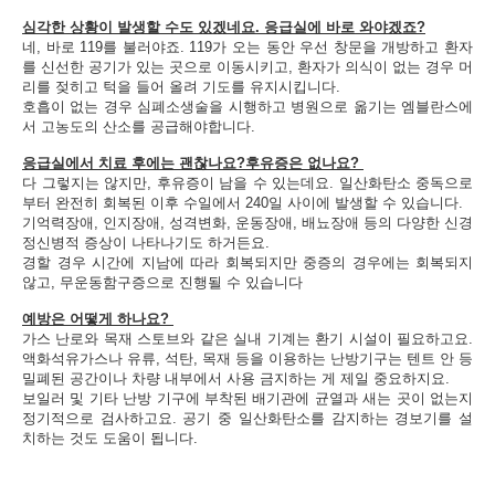
심각한 상황이 발생할 수도 있겠네요. 응급실에 바로 와야겠죠?
​네, 바로 119를 불러야죠. 119가 오는 동안 우선 창문을 개방하고 환자
를 신선한 공기가 있는 곳으로 이동시키고, 환자가 의식이 없는 경우 머
리를 젖히고 턱을 들어 올려 기도를 유지시킵니다.
호흡이 없는 경우 심폐소생술을 시행하고 병원으로 옮기는 엠블란스에
서 고농도의 산소를 공급해야합니다.
응급실에서 치료 후에는 괜찮나요?후유증은 없나요?
다 그렇지는 않지만, 후유증이 남을 수 있는데요. 일산화탄소 중독으로
부터 완전히 회복된 이후 수일에서 240일 사이에 발생할 수 있습니다.
기억력장애, 인지장애, 성격변화, 운동장애, 배뇨장애 등의 다양한 신경
정신병적 증상이 나타나기도 하거든요.
경할 경우 시간에 지남에 따라 회복되지만 중증의 경우에는 회복되지
않고, 무운동함구증으로 진행될 수 있습니다
예방은 어떻게 하나요?
가스 난로와 목재 스토브와 같은 실내 기계는 환기 시설이 필요하고요.
액화석유가스나 유류, 석탄, 목재 등을 이용하는 난방기구는 텐트 안 등
밀폐된 공간이나 차량 내부에서 사용 금지하는 게 제일 중요하지요.
보일러 및 기타 난방 기구에 부착된 배기관에 균열과 새는 곳이 없는지
정기적으로 검사하고요. 공기 중 일산화탄소를 감지하는 경보기를 설
치하는 것도 도움이 됩니다.