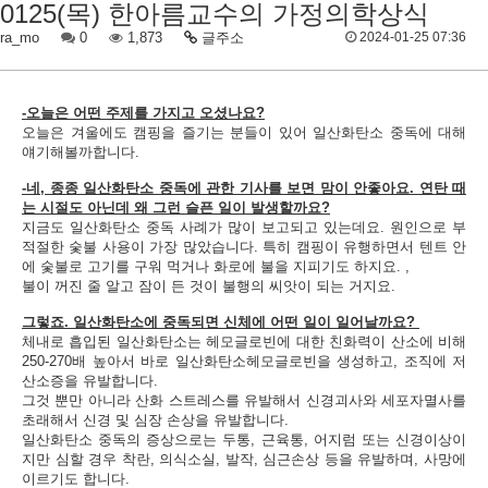
0125(목) 한아름교수의 가정의학상식
ra_mo
0
1,873
글주소
2024-01-25 07:36
-오늘은 어떤 주제를 가지고 오셨나요?
오늘은 겨울에도 캠핑을 즐기는 분들이 있어 일산화탄소 중독에 대해
얘기해볼까합니다.
-네, 종종 일산화탄소 중독에 관한 기사를 보면 맘이 안좋아요. 연탄 때
는 시절도 아닌데 왜 그런 슬픈 일이 발생할까요?
지금도 일산화탄소 중독 사례가 많이 보고되고 있는데요. 원인으로 부
적절한 숯불 사용이 가장 많았습니다. 특히 캠핑이 유행하면서 텐트 안
에 숯불로 고기를 구워 먹거나 화로에 불을 지피기도 하지요. ,
불이 꺼진 줄 알고 잠이 든 것이 불행의 씨앗이 되는 거지요.
그렇죠. 일산화탄소에 중독되면 신체에 어떤 일이 일어날까요?
체내로 흡입된 일산화탄소는 헤모글로빈에 대한 친화력이 산소에 비해
250-270배 높아서 바로 일산화탄소헤모글로빈을 생성하고, 조직에 저
산소증을 유발합니다.
그것 뿐만 아니라 산화 스트레스를 유발해서 신경괴사와 세포자멸사를
초래해서 신경 및 심장 손상을 유발합니다.
일산화탄소 중독의 증상으로는 두통, 근육통, 어지럼 또는 신경이상이
지만 심할 경우 착란, 의식소실, 발작, 심근손상 등을 유발하며, 사망에
이르기도 합니다.