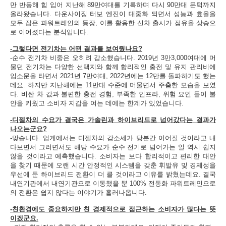
만 반등해 힘 입어 지난해 89만여대를 기록하며 다시 90만대 문턱까지
올라왔습니다. 다운사이징 터보 엔진이 대중화 되면서 성능과 효율을
모두 잡은 파워트레인의 등장, 이를 활용한 신차 출시가 점유율 상승으
로 이어졌다는 분석입니다.
-그렇다면 전기차는 어떤 결과를 보여줬나요?
-순수 전기차 비중은 오히려 감소했습니다. 2019년 3만3,000여대에 머
물던 전기차는 다양한 선택지와 함께 합리적인 충전 및 유지 관리비에
입소문을 타면서 2021년 7만여대, 2022년에는 12만를 돌파하기도 했는
데요. 하지만 지난해에는 11만대 수준에 머물면서 주춤한 모습을 보였
다. 비싼 차 값과 불편한 충전 경험, 부족한 인프라, 위험 요인 들이 불
안을 키웠고 소비자 지갑을 여는 데에는 한계가 있었습니다.
-디젤차의 수요가 결국은 가솔린과 하이브리드로 넘어갔다는 결과가
나오는군요?
-맞습니다. 업계에서는 디젤차의 감소세가 당분간 이어질 것이라고 내
다보면서 그러면서도 해당 수요가 순수 전기로 넘어가는 일 역시 쉽지
않을 것이라고 예측했습니다. 소비자는 보다 합리적이고 편리한 대안
을 찾기 때문에 오랜 시간 안정적인 시스템을 갖춘 휘발유 및 경제성을
우선에 둔 하이브리드 전환이 더 클 것이라고 이유를 밝혔는데요. 결국
내연기관에서 내연기관으로 이동했을 뿐 100% 전동화 파워트레인으로
의 전환은 쉽지 않다는 이야기가 흘러나옵니다.
-친환경에도 중요하지만 친 경제적으로 접근하는 소비자가 많다는 뜻
이겠군요.