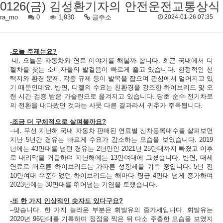
0126(금) 김성환기자의 안전운전교통상식
ra_mo
0
1,930
글주소
2024-01-26 07:35
-오늘 주제는요?
-네. 오늘은 자동차와 연료 이야기를 해볼까 합니다. 최근 국내에서 디
젤차를 찾는 소비자들의 발걸음이 빠르게 줄고 있습니다. 한정적인 선
택지와 환경 문제, 각종 규제 등이 발목을 잡으며 관심에서 멀어지고 있
기 때문인데요. 반면, 디젤의 수요는 친환경을 강조한 하이브리드 및 오
랜 시간 검증 받은 가솔린으로 옮겨지고 있습니다. 당초 순수 전기차로
의 전환을 내다봤던 것과는 사뭇 다른 결과라서 귀추가 주목됩니다.
-조금 더 구체적으로 살펴볼까요?
–네. 우선 지난해 국내 자동차 판매된 연료별 신차등록대수를 살펴보면
지난 5년간 경유는 빠르게 수요가 감소하는 모습을 보였습니다. 2019
년에는 43만대를 넘던 경유는 2년만인 2021년 25만대까지 빠졌고 이후
로 내리막을 거듭하며 지난해에는 13만여대에 그쳤습니다. 반면, 대세
연료로 떠오른 하이브리드는 가파른 성장세를 기록 중입니다. 5년 전
10만여대 수준이었던 하이브리드는 해마다 평균 4만대 넘게 증가하며
2023년에는 30만대를 뛰어넘는 기염을 토했습니다.
-또 한 가지 인상적인 숫자도 있다구요?
–맞습니다. 한 가지 놀라운 부분은 휘발유의 증가세입니다. 휘발유는
2020년 96만대를 기록하며 정점을 찍은 뒤 다소 주춤한 모습을 보였지