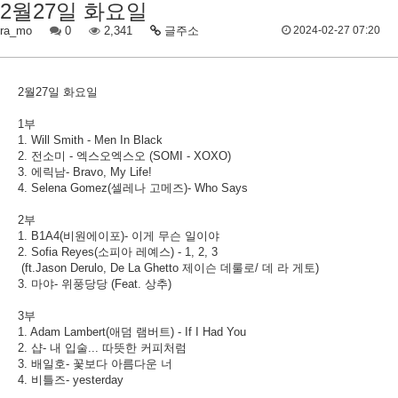
2월27일 화요일
ra_mo
0
2,341
글주소
2024-02-27 07:20
2월27일 화요일
1부
1. Will Smith - Men In Black
2. 전소미 - 엑스오엑스오 (SOMI - XOXO)
3. 에릭남- Bravo, My Life!
4. Selena Gomez(셀레나 고메즈)- Who Says
2부
1. B1A4(비원에이포)- 이게 무슨 일이야
2. Sofia Reyes(소피아 레예스) - 1, 2, 3
(ft.Jason Derulo, De La Ghetto 제이슨 데룰로/ 데 라 게토)
3. 마야- 위풍당당 (Feat. 상추)
3부
1. Adam Lambert(애덤 램버트) - If I Had You
2. 샵- 내 입술... 따뜻한 커피처럼
3. 배일호- 꽃보다 아름다운 너
4. 비틀즈- yesterday