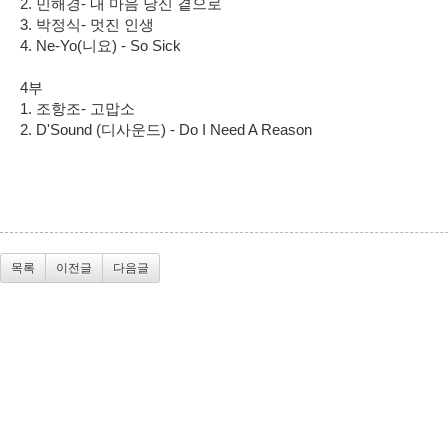
2. 민해경- 내 마음 당신 곁으로
3. 박정식- 멋진 인생
4. Ne-Yo(니요) - So Sick
4부
1. 조항조- 고맙소
2. D'Sound (디사운드) - Do I Need A Reason
목록
이전글
다음글