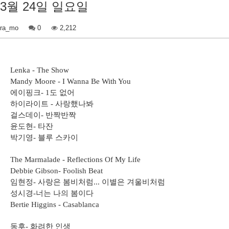
3월 24일 일요일
ra_mo
0
2,212
Lenka - The Show
Mandy Moore - I Wanna Be With You
에이핑크
도 없어
- 1
하이라이트
사랑했나봐
-
걸스데이
반짝반짝
-
윤도현
타잔
-
박기영
블루 스카이
-
The Marmalade - Reflections Of My Life
Debbie Gibson- Foolish Beat
임현정
사랑은 봄비처럼
이별은 겨울비처럼
-
...
성시경
너는 나의 봄이다
-
Bertie Higgins - Casablanca
동후
화려한 인생
-