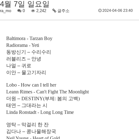
4월 7일 일요일
ra_mo
0
2,242
글주소
2024-04-06 23:40
Baltimora - Tarzan Boy
Radiorama - Yeti
동방신기
–
수리수리
러블리즈
–
안녕
나얼
–
귀로
이안
–
물고기자리
Lobo - How can I tell her
Leann Rimes - Can't Fight The Moonlight
더원
–
DESTINY(
부제
:
봄의 고백
)
태연
–
그대라는 시
Linda Ronstadt - Long Long Time
영탁
–
막걸리 한 잔
김다나
–
콩나물해장국
Neil Young - Heart of Gold