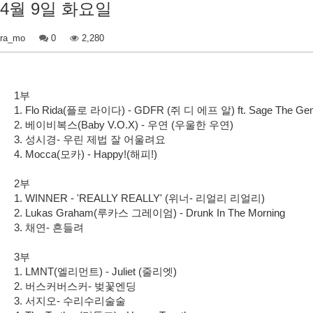
4월 9일 화요일
ra_mo
0
2,280
1부
1. Flo Rida(플로 라이다) - GDFR (쥐 디 에프 알) ft. Sage The 
2. 베이비복스(Baby V.O.X) - 우연 (우울한 우연)
3. 성시경- 우린 제법 잘 어울려요
4. Mocca(모카) - Happy!(해피!)
2부
1. WINNER - 'REALLY REALLY' (위너- 리얼리 리얼리)
2. Lukas Graham(루카스 그레이엄) - Drunk In The Morning
3. 채연- 흔들려
3부
1. LMNT(엘리먼트) - Juliet (줄리엣)
2. 버스커버스커- 벚꽃엔딩
3. 서지오- 수리수리술술