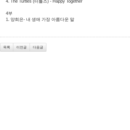
4. The Turtles (터틀즈) - Happy Together
4부
1. 양희은- 내 생애 가장 아름다운 말
목록
이전글
다음글