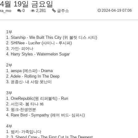
4월 19일 금요일
ra_mo
0
2,281
글주소
2024-04-19 07:06
1부
1. Starship - We Built This City (위 불릿 디스 시티)
2. SHINee - Lucifer (샤이니 - 루시퍼)
3. 가인- 피어나
4. Harry Styles - Watermelon Sugar
2부
1. aespa (에스파) - Drama
2. Adele - Rolling In The Deep
3. 윤종신- 내 사랑 못난이
3부
1. OneRepublic(원 리퍼블릭) - Run
2. 서인국- 봄 타나 봐
3. 윙크-천생연분
4. Rare Bird - Sympathy (레어 버드- 심파시)
4부
1. 범키- 가족입니다
2. 3. Sheryl Crow - The First Cut Is The Deepest