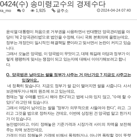
0424(수) 송미령교수의 경제수다
ra_mo
0
1,925
글주소
2024-04-24 07:40
윤석열 대통령이 처음으로 거부권을 사용하면서 반대했던 양곡관리법을 야
당이 '제 2 양곡관리법'으로 법안을 수정해, 다시 국회 본회의에 올렸는데요,
정부는 개정안이 일시적인 해결책일 뿐이라고 맞서면서 논란이 커지고
있습
니다.
그래서 오늘은 양곡법, 이 양곡법이 무엇이고, 대체 뭐길래 야당과 정부가 이
렇게 팽팽하게 맞서는 쟁점이 되고 있는지에 대해서 이야기해보려고 합니
다.
Q. 양곡법은
남아도는 쌀을 정부가 사주는 거 아닌가요 ? 지금도 사주고는
있잖아요..
네 정확히 맞습니다. 지금도 정부가 쌀 값이 떨어지면 쌀을 사줍니다. 사서
보관해두거나 해외 원조에 쓰고 있는데요,
현재는 “쌀 수매를 반드시 해야 한다”라고 법에 나와 있지 않고, “수매 할 수
있다” 라고만 돼 있습니다.
그래서 야당이 남아도는 쌀을 “정부가 의무적으로 사들여야 한다”, 라고. 그
리고 그것을 법으로 정하자는 건데요, 이번에 상정된 건 양곡법 말고 한가지
가 더 있습니다.
농안법이라고, 미리 정해놓은 기준가격과 시장가격 사이의 차액을 보전해
주는 차액 보전인데요,
가격이 미리 정해놓은 가격에 비해서 폭락하거나, 아니면 폭락할 것이 뚜렷