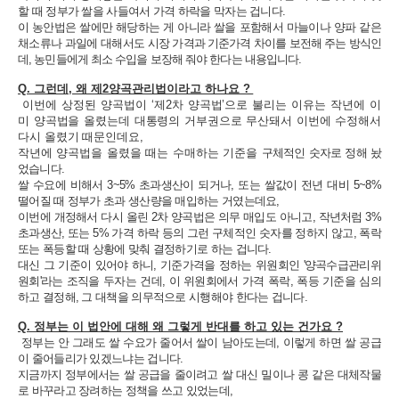
할 때 정부가 쌀을 사들여서 가격 하락을 막자는 겁니다.
이 농안법은 쌀에만 해당하는 게 아니라 쌀을 포함해서 마늘이나 양파 같은
채소류나 과일에 대해서도
시장 가격과 기준가격 차이를 보전해 주는 방식인
데, 농민들에게 최소 수입을 보장해 줘야 한다는 내용입니다.
Q. 그런데, 왜 제2양곡관리법이라고 하나요 ?
이번에 상정된 양곡법이 ‘제2차 양곡법’으로 불리는 이유는 작년에 이
미 양곡법을 올렸는데 대통령의 거부권으로 무산돼서 이번에 수정해서
다시 올렸기 때문인데요,
작년에 양곡법을 올렸을 때는 수매하는 기준을
구체적인 숫자로 정해 놨
었습니다.
쌀 수요에 비해서 3~5% 초과생산이 되거나, 또는 쌀값이 전년 대비 5~8%
떨어질 때 정부가 초과 생산량을 매입하는 거였는데요,
이번에 개정해서 다시 올린 2차 양곡법은 의무 매입도 아니고, 작년처럼 3%
초과생산, 또는 5% 가격 하락 등의 그런 구체적인 숫자를 정하지 않고, 폭락
또는 폭등할 때 상황에 맞춰 결정하기로 하는 겁니다.
대신 그 기준이 있어야 하니, 기준가격을 정하는 위원회인 '양곡수급관리위
원회'라는 조직을 두자는 건데, 이 위원회에서 가격 폭락, 폭등 기준을 심의
하고 결정해, 그 대책을 의무적으로 시행해야 한다는 겁니다.
Q. 정부는 이 법안에 대해 왜 그렇게 반대를 하고 있는 건가요 ?
정부는 안 그래도 쌀 수요가 줄어서 쌀이 남아도는데, 이렇게 하면 쌀 공급
이 줄어들리가 있겠느냐는 겁니다.
지금까지 정부에서는 쌀 공급을 줄이려고 쌀 대신 밀이나 콩 같은 대체작물
로 바꾸라고 장려하는 정책을 쓰고 있었는데,