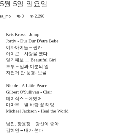
5월 5일 일요일
ra_mo
0
2,290
Kris Kross - Jump
Jordy - Dur Dur D'etre Bebe
여자아이들
–
퀸카
아이콘
–
사랑을 했다
일기예보
ㅡ
Beautiful Girl
투투
–
일과 이분의 일
자전거 탄 풍경
보물
-
Nicole - A Little Peace
Gilbert O'Sullivan - Clair
데이식스
–
예뻤어
마마무
–
별 바람 꽃 태양
Michael Jackson - Heal the World
남진
장윤정
–
당신이 좋아
,
김혜연
–
내가 쏜다