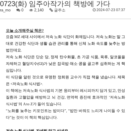
0723(화) 임주아작가의 책방에 가다
ra_mo
0
2,140
글주소
2024-07-23 07:37
오늘 소개해주실 책은
?
요즘
MZ
세대 사이에서 저속 노화 식단이 화제입니다
.
저속 노화는 말 그
대로 건강한 식단과 생활 습관 관리를 통해 신체 노화 속도를 늦추는 방
법인데요
.
저속 노화 식단은 단순 당
,
정제 탄수화물
,
초 가공 식품
,
육류
,
알코올을
자제하고 혈당지수
(GI)
가 낮은 잡곡밥
·
채소
·
콩을 골고루 섭취하는 게 핵
심입니다
.
이 식단을 알린 것으로 유명한 정희원 교수가 직접 책을 냈습니다
.
제목
은
<
저속노화 식사법
>.
이 책에는 저속노화 식사법의 기본 원리부터 레시피까지 담겨 있고
,
만성
질환과 고혈압을 예방하고 뇌 건강
,
면역력 증진에 효과적인
‘
저속노화
식사법
’
의
A to Z
가 들어 있습니다
.
“
노화를 늦추는 키포인트는 밥이다
”, “
밥만 바꿔도 느리게 나이들 수 있
다
”
는 것이 이 책의 핵심입니다
.
저속 노화 식사법
,
자세히 알고 싶네요
.