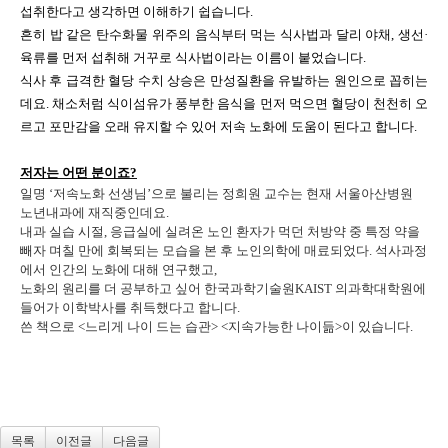
섭취한다고 생각하면 이해하기 쉽습니다
.
흔히 밥 같은 탄수화물 위주의 음식부터 먹는 식사법과 달리
야채
,
생선
·
육류를 먼저 섭취해 거꾸로 식사법이라는 이름이 붙었습니다
.
식사 후 급격한 혈당 수치 상승은 만성질환을 유발하는 원인으로 꼽히는
데요
.
채소처럼 식이섬유가 풍부한 음식을 먼저 먹으면 혈당이 천천히 오
르고 포만감을 오래 유지할 수 있어 저속 노화에 도움이 된다고 합니다
.
저자는 어떤 분이죠
?
일명
‘
저속노화 선생님
’
으로 불리는 정희원 교수는 현재 서울아산병원
노년내과에 재직중인데요
.
내과 실습 시절
,
응급실에 실려온 노인 환자가 먹던 처방약 중 특정 약을
빼자 며칠 만에 회복되는 모습을 본 후 노인의학에 매료되었다
.
석사과정
에서 인간의 노화에 대해 연구했고
,
노화의 원리를 더 공부하고 싶어 한국과학기술원
KAIST
의과학대학원에
들어가 이학박사를 취득했다고 합니다
.
쓴 책으로
<
느리게 나이 드는 습관
> <
지속가능한 나이듦
>
이 있습니다
.
목록
이전글
다음글