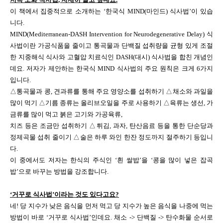
이 책에서 집중적으로 소개하는
‘
한국식
MIND(
마인드
)
식사법
’
이 있습
니다
.
MIND(Mediterranean-DASH Intervention for Neurodegenerative Delay)
식
사법이란 가공식품을 줄이고 통곡물과 단백질 섭취량을 균형 있게 조절
한 지중해식 식사와 고혈압 치료식인
DASH(
대시
)
식사법을 합친 개념인
데요
.
저자가 제안하는 한국식
MIND
식사법의 주요 원칙은 크게
6
가지
입니다
.
△
통곡물과 콩
,
견과류를 통해 주요 영양소를 섭취하기
△
채소와 과일을
많이 먹기
△
기름 종류는 올리브오일을 주로 사용하기
△
육류는 생선
,
가
금류를 많이 먹고 붉은 고기와 가공육류
,
치즈 등은 조금만 섭취하기
△
튀김
,
과자
,
탄산음료 등을 통한 단순당과
정제곡물 섭취 줄이기
△
술은 하루 와인 한잔 정도까지 절주하기 등입니
다
.
이 중에서도 저자는 한식의 주식인
‘
흰 쌀밥
’
을
‘
콩을 많이 넣은 잡곡
밥
’
으로 바꾸는 방법을 강조합니다
.
‘
거꾸로 식사법
’
이라는 것도 있다고요
?
네
!
당 지수가 낮은 음식을 먼저 먹고 당 지수가 높은 음식을 나중에 먹는
방법이 바로
‘
거꾸로 식사법
’
인데요
.
채소
->
단백질
->
탄수화물 순서로