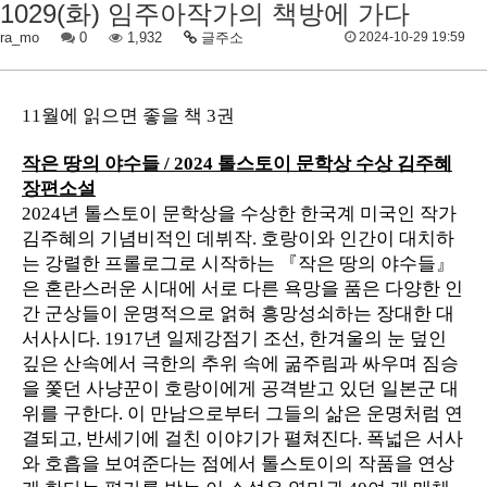
1029(화) 임주아작가의 책방에 가다
ra_mo
0
1,932
글주소
2024-10-29 19:59
11월에 읽으면 좋을 책 3권
작은 땅의 야수들 / 2024 톨스토이 문학상 수상 김주혜
장편소설
2024년 톨스토이 문학상을 수상한 한국계 미국인 작가
김주혜의 기념비적인 데뷔작. 호랑이와 인간이 대치하
는 강렬한 프롤로그로 시작하는 『작은 땅의 야수들』
은 혼란스러운 시대에 서로 다른 욕망을 품은 다양한 인
간 군상들이 운명적으로 얽혀 흥망성쇠하는 장대한 대
서사시다. 1917년 일제강점기 조선, 한겨울의 눈 덮인
깊은 산속에서 극한의 추위 속에 굶주림과 싸우며 짐승
을 쫓던 사냥꾼이 호랑이에게 공격받고 있던 일본군 대
위를 구한다. 이 만남으로부터 그들의 삶은 운명처럼 연
결되고, 반세기에 걸친 이야기가 펼쳐진다. 폭넓은 서사
와 호흡을 보여준다는 점에서 톨스토이의 작품을 연상