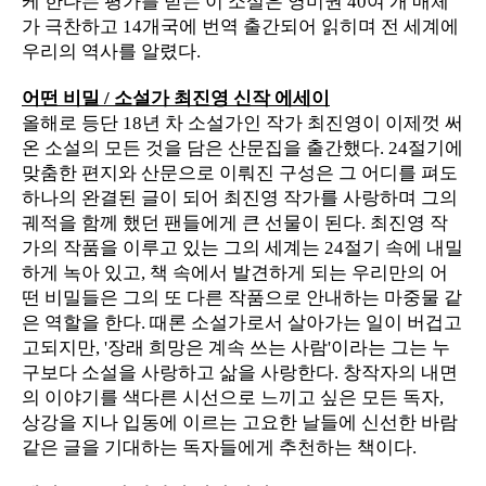
케 한다는 평가를 받는 이 소설은 영미권 40여 개 매체
가 극찬하고 14개국에 번역 출간되어 읽히며 전 세계에
우리의 역사를 알렸다.
어떤 비밀 / 소설가 최진영 신작 에세이
올해로 등단 18년 차 소설가인 작가 최진영이 이제껏 써
온 소설의 모든 것을 담은 산문집을 출간했다. 24절기에
맞춤한 편지와 산문으로 이뤄진 구성은 그 어디를 펴도
하나의 완결된 글이 되어 최진영 작가를 사랑하며 그의
궤적을 함께 했던 팬들에게 큰 선물이 된다. 최진영 작
가의 작품을 이루고 있는 그의 세계는 24절기 속에 내밀
하게 녹아 있고, 책 속에서 발견하게 되는 우리만의 어
떤 비밀들은 그의 또 다른 작품으로 안내하는 마중물 같
은 역할을 한다. 때론 소설가로서 살아가는 일이 버겁고
고되지만, '장래 희망은 계속 쓰는 사람'이라는 그는 누
구보다 소설을 사랑하고 삶을 사랑한다. 창작자의 내면
의 이야기를 색다른 시선으로 느끼고 싶은 모든 독자,
상강을 지나 입동에 이르는 고요한 날들에 신선한 바람
같은 글을 기대하는 독자들에게 추천하는 책이다.