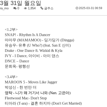
3월 31일 월요일
ra_mo
0
1,854
글주소
2025-03-31 06:59
<1.2부>
SNAP! - Rhythm Is A Dancer
마마무 (MAMAMOO) - 딩가딩가 (Dingga)
유승우- 유후 (U Who?) (feat. San E 산이)
Drake - One Dance ft. Wizkid & Kyla
IVY - I Dance, 아이비 - 아이 댄스
DNCE – Dance
문희옥- 평행선
<3.4부>
MAROON 5 - Moves Like Jagger
박성신 - 한 번만 더
영탁 -
니가 왜 거기서 나와
(
Narr
.
고은아
)
Fleetwood Mac- Don't Stop
티아라 (T-ara) - 결혼 하지마 (Don't Get Married)