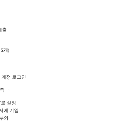
제출
대
5
개
)
여
 계정 로그인
클릭
⤑
’
로 설정
서에 기입
여부와