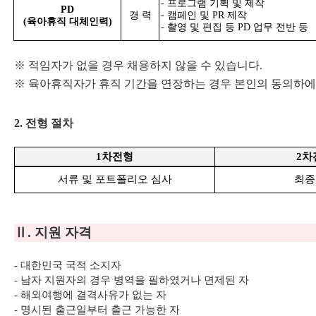
-
프로그램 기획 및 제작
PD
경 력
-
캠페인 및
PR
제작
(
육아휴직 대체인력
)
-
촬영 및 편집 등
PD
업무 전반 등
※
적임자가 없을 경우 채용하지 않을 수 있습니다
.
※
육아휴직자가 휴직
기간을 연장하는
경우 본인의 동의하에
2.
전형 절차
1
차전형
2
차
서류 및 포트폴리오 심사
최종
Ⅱ
.
지원 자격
-
대한민국 국적 소지자
-
남자 지원자의 경우 병역을 필하였거나 면제된 자
-
해외여행에 결격사유가 없는 자
-
명시된 출근일부터 출근 가능한 자