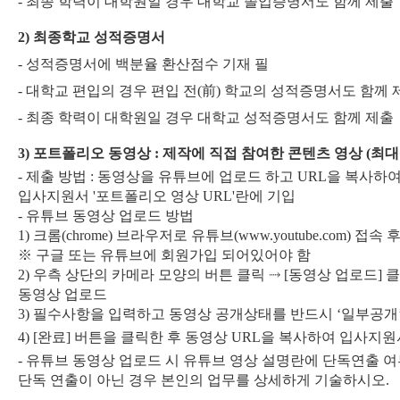
-
최종 학력이 대학원일 경우 대학교 졸업증명서도 함께 제출
2)
최종학교 성적증명서
-
성적증명서에 백분율 환산점수 기재 필
-
대학교 편입의 경우 편입 전
(
前
)
학교의 성적증명서도 함께 
-
최종 학력이 대학원일 경우 대학교 성적증명서도 함께 제출
3)
포트폴리오 동영상
:
제작에 직접 참여한 콘텐츠 영상
(
최
-
제출 방법
:
동영상을 유튜브에 업로드 하고
URL
을 복사하
입사지원서
'
포트폴리오 영상
URL'
란에 기입
-
유튜브 동영상 업로드 방법
1)
크롬
(chrome)
브라우저로 유튜브
(www.youtube.com)
접속 후
※
구글 또는 유튜브에 회원가입 되어있어야 함
2)
우측 상단의 카메라 모양의 버튼 클릭
⤑
[
동영상 업로드
]
동영상 업로드
3)
필수사항을 입력하고 동영상 공개상태를 반드시
‘
일부공개
4) [
완료
]
버튼을 클릭한 후 동영상
URL
을 복사하여 입사지원
-
유튜브 동영상 업로드 시 유튜브 영상 설명란에 단독연출 
단독 연출이 아닌 경우 본인의 업무를 상세하게 기술하시오
.