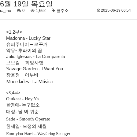
6월 19일 목요일
ra_mo
0
1,662
글주소
2025-06-19 06:54
<1,2부>
Madonna - Lucky Star
슈퍼주니어 – 로꾸거
악뮤- 후라이의 꿈
Julio Iglesias - La Cumparsita
브브걸 - 희망사항
Savage Garden - I Want You
장윤정 – 어부바
Mocedades - La Música
<3,4부>
Outkast - Hey Ya
한영애- 누구없소
대성
-
날 봐 귀순
Sade - Smooth Operato
한세일
-
모정의 세월
Emmylou Harris - Wayfaring Stranger