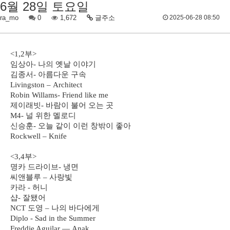
6월 28일 토요일
ra_mo
0
1,672
글주소
2025-06-28 08:50
<1,2
부
>
임상아
-
나의 옛날 이야기
김종서
-
아름다운 구속
Livingston
–
Architect
Robin Willams- Friend like me
제이래빗
-
바람이 불어 오는 곳
M4-
널 위한 멜로디
신승훈
-
오늘 같이 이런 창밖이 좋아
Rockwell
–
Knife
<3,4
부
>
명카 드라이브
-
냉면
씨앤블루
–
사랑빛
카라
-
허니
샵
-
잘됐어
NCT
도영
–
나의 바다에게
Diplo - Sad in the Summer
Freddie Aguilar
—
Anak