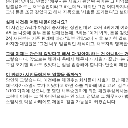
송경한: 맞아요. 민법상 채무자는 시효가 완성된 뒤에는 그 이익을
법률용어로는 채무승인이라고 하는데요. 하지만 그건 어디까지나
그냥 돈을 조금 갚았다고 해서 자동으로 ‘시효를 포기했다’고 보면
실제 사건은 어떤 내용이었나요?
이 사건은 A씨가 어업에 종사하던 상인인데요. 과거 B씨에게 여
A씨는 나중에 일부 돈을 변제했는데, B씨는 “이거 봐라, 돈을 
2심 재판부는 기존 판례에 따라 “일부 갚았으니 시효 포기한 걸로
하지만 대법원은 “그건 너무 일률적인 해석이고, 채무자의 명확한
그럼 이제는 단순히 갚았다고 해서 다 갚아야 하는 건 아니라는 
그렇습니다. 앞으로는 채권자 측에서 채무자가 시효가 끝났다는 
그걸 포기할 의사도 있었다는 점을 입증해야 합니다. 단순히 예전
이 판례가 시민들에게도 영향을 줄까요?
당연히 그렇습니다. 예전에는 채권추심회사들이 시효가 끝난 채권을
채무자가 소멸시효가 지났다고 하면 소를 취하해 버리고요. 실수로 
1/100 가격에 샀으니, 몇 명만 채무승인하게 되면 채권추심회사
그런데 이제는 그 한마디만으로는 안 되고, 정말로 그 채무자가
소멸시효 악용 사례에도 제동이 걸릴 가능성이 커졌습니다.