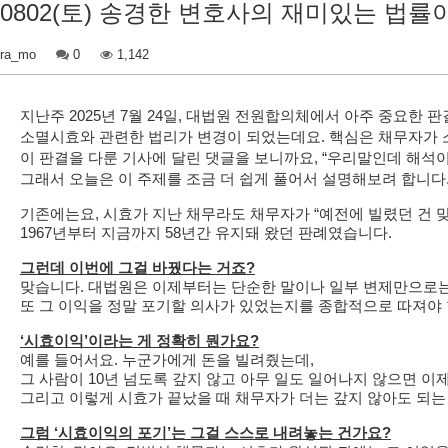
0802(토) 송경한 변호사의 재미있는 법
ra_mo
0
1,142
지난주 2025년 7월 24일, 대법원 전원합의체에서 아주 중요한 
소멸시효와 관련한 법리가 변경이 되었는데요. 핵심은 채무자가 소
이 판결을 다룬 기사에 달린 댓글을 보니까요, “우리말인데 해석이 
그래서 오늘은 이 주제를 조금 더 쉽게 풀어서 설명해보려 합니다
기존에는요, 시효가 지난 채무라도 채무자가 “예전에 빌렸던 건 맞
1967년부터 지금까지 58년간 유지돼 왔던 판례였습니다.
그런데 이번에 그걸 바꿨다는 거죠?
맞습니다. 대법원은 이제부터는 단순한 말이나 일부 변제만으로는 
또 그 이익을 정말 포기할 의사가 있었는지를 종합적으로 따져야 
‘시효이익’이라는 게 정확히 뭔가요?
예를 들어서요. 누군가에게 돈을 빌려줬는데,
그 사람이 10년 넘도록 갚지 않고 아무 일도 일어나지 않으면 이
그리고 이렇게 시효가 끝났을 때 채무자가 더는 갚지 않아도 되는 
그럼 ‘시효이익의 포기’는 그걸 스스로 내려놓는 건가요?