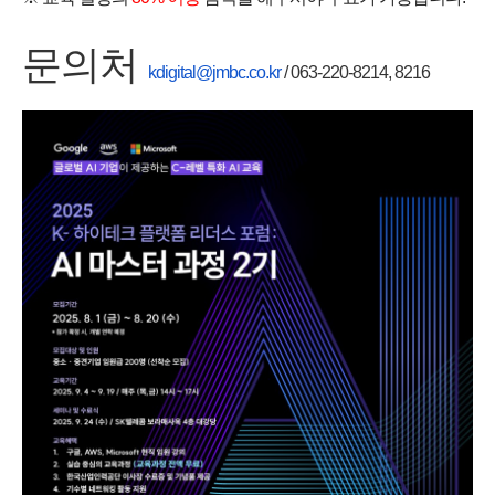
문의처
kdigital@jmbc.co.kr
/ 063-220-8214, 8216