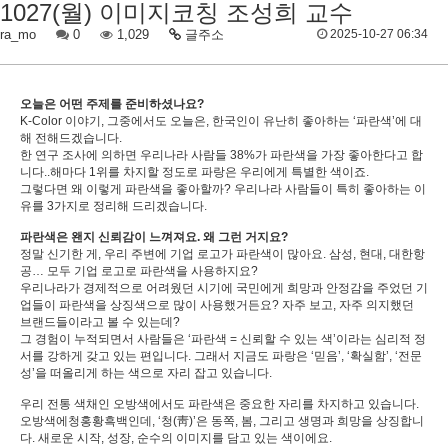
1027(월) 이미지코칭 조성희 교수
ra_mo
0
1,029
글주소
2025-10-27 06:34
오늘은 어떤 주제를 준비하셨나요?
K-Color 이야기, 그중에서도 오늘은, 한국인이 유난히 좋아하는 ‘파란색’에 대
해 전해드겠습니다.
한 연구 조사에 의하면 우리나라 사람들 38%가 파란색을 가장 좋아한다고 합
니다..해마다 1위를 차지할 정도로 파랑은 우리에게 특별한 색이죠.
그렇다면 왜 이렇게 파란색을 좋아할까? 우리나라 사람들이 특히 좋아하는 이
유를 3가지로 정리해 드리겠습니다.
파란색은 왠지 신뢰감이 느껴져요. 왜 그런 거지요?
정말 신기한 게, 우리 주변에 기업 로고가 파란색이 많아요. 삼성, 현대, 대한항
공… 모두 기업 로고로 파란색을 사용하지요?
우리나라가 경제적으로 어려웠던 시기에 국민에게 희망과 안정감을 주었던 기
업들이 파란색을 상징색으로 많이 사용했거든요? 자주 보고, 자주 의지했던
브랜드들이라고 볼 수 있는데?
그 경험이 누적되면서 사람들은 ‘파란색 = 신뢰할 수 있는 색’이라는 심리적 정
서를 강하게 갖고 있는 편입니다. 그래서 지금도 파랑은 ‘믿음’, ‘확실함’, ‘전문
성’을 떠올리게 하는 색으로 자리 잡고 있습니다.
우리 전통 색채인 오방색에서도 파란색은 중요한 자리를 차지하고 있습니다.
오방색에청홍황흑백인데, ‘청(靑)’은 동쪽, 봄, 그리고 생명과 희망을 상징합니
다. 새로운 시작, 성장, 순수의 이미지를 담고 있는 색이에요.