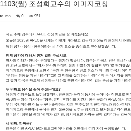
1103(월) 조성희교수의 이미지코칭
ra_mo
0
951
지난 주에 경주에서 APEC 정상 회담을 잘 마쳤는데요.
오늘은 2025년 APEC을 세계는 어떻게 바라보고 있는지 외신들의 관점에서 K-I
특히 공간 · 음식 · 한복이라는 세 가지 요소를 중심으로 짚어보겠습니다.
먼저 공간에 대해서 먼저 알려 주십시오.
역사와 미래가 만나는 무대였다는 평가가 있습니다. 경주는 한국의 천년 역사가
한 외신 보도에서는 “역사 유산과 현대적 회의 인프라가 결합된 무대”로 평가했습
이미지코칭 관점에서 보면 이 ‘공간’은 단순한 이벤트 장소가 아니라 한국의 이
“우리는 전통을 지닌 나라다”“그리고 미래를 설계하는 나라다” 이 두 메시지를 함
그 결과 한국은 빠르게 성장하는 나라일 뿐만 아니라 깊이 있는 중심을 가진 나라
두 번째로 음식을 꼽아 주셨는데요?
애청자 여러분들도 느끼셨겠지만, 친근함과 품격이 동시에 묻어나는 장면으로 평
ABS라는 외신 기사에는 “왕관, 뷰티, 후라이드 치킨의 한국 문화가 APEC에서 
우리 국민이라면 어느 누구나 좋아하는 치킨, 맥주같은 친근한 메뉴와 정상·경제
이미지코칭 측면에서 음식은 먼저 접근성을 낮추는 장치라고 보거든요? 격식만으
한국은 이 장면을 통해 “권위가 있지만, 정서적으론 가까운 곳에 있다” 라는 암묵
세 번째, 한복은?
한복은 이번 APEC 문화 프로그램이나 연출 장면에서 여러 차례 등장했습니다.