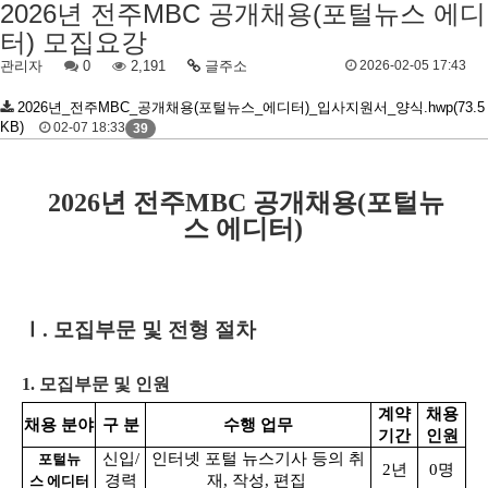
2026년 전주MBC 공개채용(포털뉴스 에디
터) 모집요강
관리자
0
2,191
글주소
2026-02-05 17:43
2026년_전주MBC_공개채용(포털뉴스_에디터)_입사지원서_양식.hwp(73.5
KB)
02-07 18:33
39
2026년 전주MBC 공개채용(포털뉴
스 에디터)
Ⅰ
. 모집부문 및 전형 절차
1. 모집부문 및 인원
계약
채용
채용 분야
구 분
수행 업무
기간
인원
신입/
인터넷 포털 뉴스기사 등의 취
포털뉴
2년
0명
경력
재, 작성, 편집
스 에디터