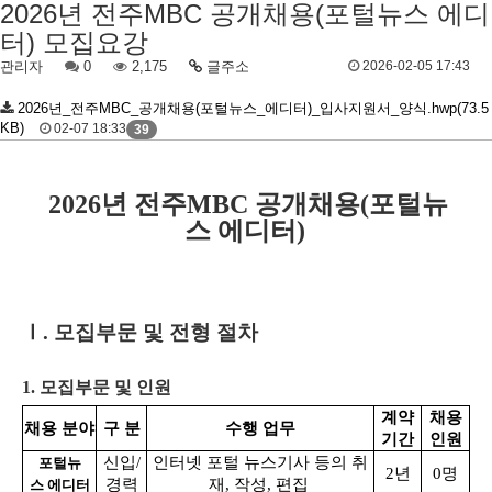
2026년 전주MBC 공개채용(포털뉴스 에디
터) 모집요강
관리자
0
2,175
글주소
2026-02-05 17:43
2026년_전주MBC_공개채용(포털뉴스_에디터)_입사지원서_양식.hwp(73.5
KB)
02-07 18:33
39
2026년 전주MBC 공개채용(포털뉴
스 에디터)
Ⅰ
. 모집부문 및 전형 절차
1. 모집부문 및 인원
계약
채용
채용 분야
구 분
수행 업무
기간
인원
신입/
인터넷 포털 뉴스기사 등의 취
포털뉴
2년
0명
경력
재, 작성, 편집
스 에디터