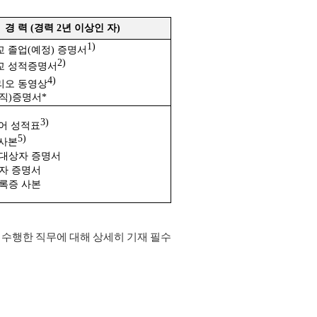
경 력
(
경력
2
년 이상인 자
)
1)
교 졸업
(
예정
)
증명서
2)
교 성적증명서
4)
리오 동영상
직
)
증명서
*
3)
어 성적표
5)
 사본
대상자 증명서
자 증명서
록증 사본
 수행한 직무에 대해 상세히 기재 필수