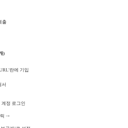
제출
개
)
URL'
란에 기입
원서
 계정 로그인
클릭
⤑