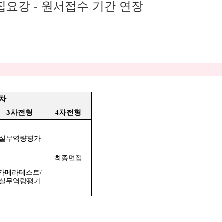
모집요강 - 원서접수 기간 연장
절차
3
차전형
4
차전형
실무역량평가
최종면접
카메라테스트
/
실무역량평가