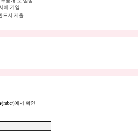
일부공개
’
로 설정
서에 기입
반드시 제출
om/jmbc/
)
에서 확인