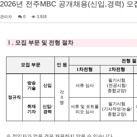
2026년 전주MBC 공개채용(신입,경력) 
관리자
0
3,918
Ⅰ
.
모집 부문 및 전형 절차
전형 
모집 부문
인 원
1
차전형
2
차전형
필기시험
방송
신입
서류 심사
(
전공시험
/
기술
종합교양
)
각
정규직
0
명
필기시험
취재
신입
/
서류 및 포트폴
(
기사작성
/
논술
/
기자
경력
리오 심사
종합교양
)
※
적임자가 없을 경우 채용하지 않을 수 있습니다
.