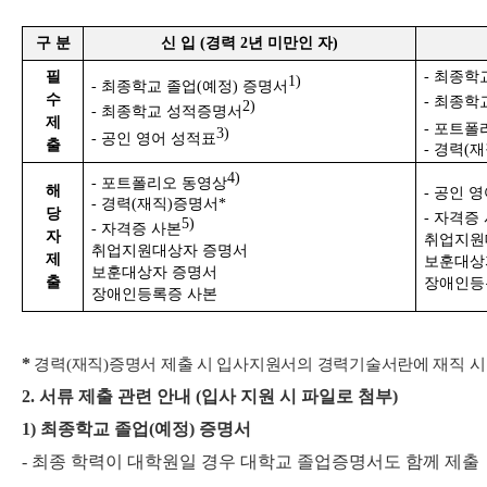
구 분
신 입
(
경력
2
년 미만인 자
)
필
-
최종학
1)
-
최종학교 졸업
(
예정
)
증명서
수
-
최종학
2)
-
최종학교 성적증명서
제
-
포트폴
3)
-
공인 영어 성적표
출
-
경력
(
재
4)
-
포트폴리오 동영상
해
-
공인 영
-
경력
(
재직
)
증명서
*
당
-
자격증
5)
-
자격증 사본
자
취업지원
취업지원대상자 증명서
제
보훈대상
보훈대상자 증명서
출
장애인등
장애인등록증 사본
*
경력
(
재직
)
증명서 제출 시 입사지원서의 경력기술서란에 재직 시
2.
서류 제출 관련 안내
(
입사 지원 시 파일로 첨부
)
1)
최종학교 졸업
(
예정
)
증명서
-
최종 학력이 대학원일 경우 대학교 졸업증명서도 함께 제출