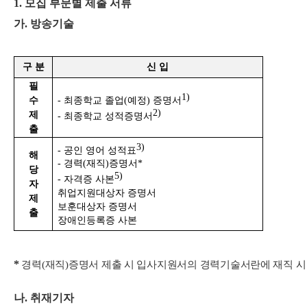
1.
모집 부문별 제출 서류
가
.
방송기술
구 분
신 입
필
1)
수
-
최종학교 졸업
(
예정
)
증명서
2)
제
-
최종학교 성적증명서
출
3)
-
공인 영어 성적표
해
-
경력
(
재직
)
증명서
*
당
5)
-
자격증 사본
자
취업지원대상자 증명서
제
보훈대상자 증명서
출
장애인등록증 사본
*
경력
(
재직
)
증명서 제출 시 입사지원서의 경력기술서란에 재직 시
나
.
취재기자