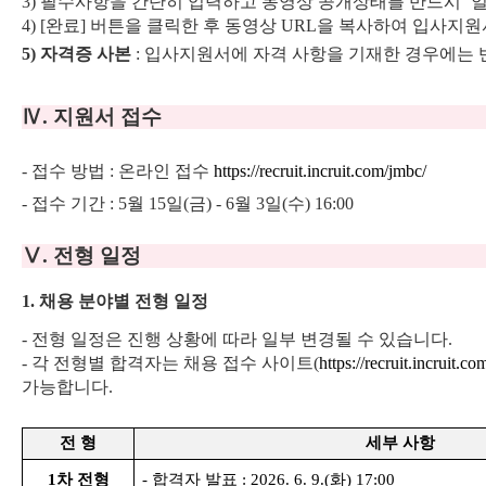
3)
필수사항을 간단히 입력하고 동영상 공개상태를 반드시
‘
4) [
완료
]
버튼을 클릭한 후 동영상
URL
을 복사하여 입사지원
5)
자격증 사본
:
입사지원서에 자격 사항을 기재한 경우에는 
Ⅳ
.
지원서 접수
-
접수 방법
:
온라인 접수
https://recruit.incruit.com/jmbc/
-
접수 기간
: 5
월
15
일
(
금
) - 6
월
3
일
(
수
) 16:00
Ⅴ
.
전형 일정
1.
채용 분야별 전형 일정
-
전형 일정은 진행 상황에 따라 일부 변경될 수 있습니다
.
-
각 전형별 합격자는 채용 접수 사이트
(
https://recruit.incruit.c
가능합니다
.
전 형
세부 사항
1
차 전형
-
합격자 발표
: 2026. 6. 9.(
화
) 17:00