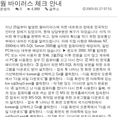
웜 바이러스 체크 안내
운영자
0
4,989
글주소
2003-01-27 07:51
지난 25일부터 발생한 웜바이러스에 의한 네트워크 장애로 전국적인
인터넷 장애가 있었으며, 현재 상당부분은 복구가 되었습니다. 아직 미
비한 복구상황을 완벽히 하고, 장애 사태의 확산을 막기 위한 정보통신
부에서 내려진 지침을 알려드립니다. 아래 지침 사항은 Windows NT,
2000에서 MS-SQL Server 2000를 설치한 컴퓨터에만 해당되며, 일반
PC에서는 대부분 해당되지 않습니다. ▶ 윈도우 2000, NT를 탑재한
PC 또는 서버 사용자 중 첫째, 1월25일 이후 전원을 끄지 않고 계속해
서 PC를 사용중인 경우 ① 컴퓨터를 끄고 다시 켠다. ② MS 社 한국홈
페이지에 접속한다. ③ 접속이 되면 MS-SQL 취약점 보완을 위한 프로
그램을 다운로드 받아 설치한다. - 접속 후 나타난 첫 화면 오른쪽의 국
가선택란에서 korean을 선택하고 Go를 클릭한다. - 다음 화면의 오른쪽
에서 “다음 파일 다운로드”를 클릭한다. - 다음 화면의 맨 아래쪽에 있는
kor sql2ksp3.exe를 클릭한다. - 약 5분 정도 기다리면 설치가 완료된
다. ④ 설치하고 난 다음 컴퓨터를 껐다가 다시 켠후 사용한다 둘째, 꺼
져 있는 컴퓨터를 새로 켜는 경우 ① MS 社 한국홈페이지에 접속한다.
② 접속이 되면 MS-SQL 취약점 보완을 위한 프로그램을 다운로드 받
아 설치한다. - 접속 후 나타난 첫 화면 오른쪽의 국가선택란에서
korean을 선택하고 Go를 클릭한다. - 다음 화면의 오른쪽에서 “다음 파
일 다운로드”를 클릭한다. - 다음 화면의 맨 아래쪽에 있는 kor
sql2ksp3.exe를 클릭한다. - 약 5분 정도 기다리면 설치가 완료된다. ③