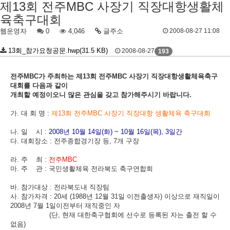
제13회 전주MBC 사장기 직장대항생활체
육축구대회
웹운영자
0
4,046
글주소
2008-08-27 11:08
13회_참가요청공문.hwp(31.5 KB)
2008-08-27
193
전주MBC가 주최하는 제13회 전주MBC 사장기 직장대항생활체육축구
대회를 다음과 같이
개최할 예정이오니 많은 관심을 갖고 참가해주시기 바랍니다.
가. 대 회 명 :
제13회 전주MBC 사장기 직장대항 생활체육 축구대회
나. 일 시 :
2008년 10월 14일(화) ~ 10월 16일(목), 3일간
다. 대회장소 : 전주종합경기장 등, 7개 구장
라. 주 최 :
전주MBC
마. 주 관 : 국민생활체육 전라북도 축구연합회
바. 참가대상 : 전라북도내 직장팀
사. 참가자격 : 20세 (1988년 12월 31일 이전출생자) 이상으로 재직일이
2008년 7월 1일이전부터 재직중인 자
(단, 현재 대한축구협회에 선수로 등록된 자는 출전 할 수
없음)