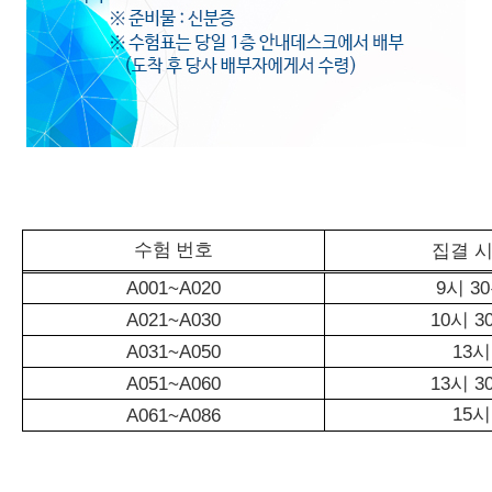
수험 번호
집결 
A001~A020
9
시
30
A021~A030
10
시
3
A031~A050
13
시
A051~A060
13
시
3
15
A061~A086
시