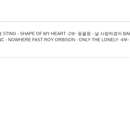
내복 STING - SHAPE OF MY HEART -2부- 동물원 - 널 사랑하겠어 BA
C - NOWHERE FAST ROY ORBISON - ONLY THE LONELY -