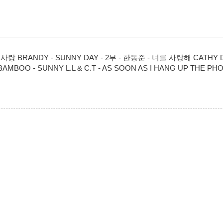
랑 BRANDY - SUNNY DAY - 2부 - 한동준 - 너를 사랑해 CATHY DENNI
OO - SUNNY L.L & C.T - AS SOON AS I HANG UP THE P