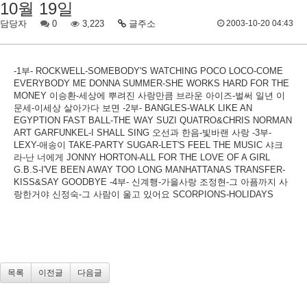
10월 19일
담당자
0
3,223
글주소
2003-10-20 04:43
-1부- ROCKWELL-SOMEBODY'S WATCHING POCO LOCO-COME
EVERYBODY ME DONNA SUMMER-SHE WORKS HARD FOR THE
MONEY 이승환-세상에 뿌려진 사랑만큼 브라운 아이즈-벌써 일년 이
문세-이세상 살아가다 보면 -2부- BANGLES-WALK LIKE AN
EGYPTION FAST BALL-THE WAY SUZI QUATRO&CHRIS NORMAN
ART GARFUNKEL-I SHALL SING 오선과 한음-빛바랜 사랑 -3부-
LEXY-애송이 TAKE-PARTY SUGAR-LET'S FEEL THE MUSIC 샤크
라-난 너에게 JONNY HORTON-ALL FOR THE LOVE OF A GIRL
G.B.S-I'VE BEEN AWAY TOO LONG MANHATTANAS TRANSFER-
KISS&SAY GOODBYE -4부- 신계행-가을사랑 조정현-그 아픔까지 사
랑한거야 신정숙-그 사람이 울고 있어요 SCORPIONS-HOLIDAYS
목록
이전글
다음글