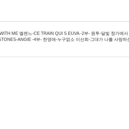
휘성-WITH ME 엘렌느-CE TRAIN QUI S EUVA -2부- 원투-달빛 창
ING STONES-ANGIE -4부- 한영애-누구없소 이선희-그대가 나를 사랑