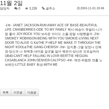
11월 2일
담당자
0
3,226
글주소
2003-11-01 20:49
-1부- JANET JACKSON-RUN AWAY ACE OF BASE-BEAUTIFUL
LIFE CRANBERRIES-ODE TO MY FAMILY 렉시-애송이 쥬얼리-니가
참 좋아 JOY-ROCK YOU 브라운 아이드 소울-정말 사랑했을까 -2부-
SMOKEY ROBINSON-BEING WITH YOU SMOKIE-LIVING NEXT
DOOR TO ALIVE G.K&THE P-HELP ME MAKE IT THROUGH THE
NIGHT KOOL&THE GANG-CHERISH -3부- 임지훈-그댈 잊었나 민해
경-당신과 나 최백호-내마음 갈곳을 잃어 혜은이-당신은 모르실꺼야
UB40-CAN'T HELP FALLING IN LOVR BERTTIE HEGGIN-
CASABLANCA JOHN DENVER-CALYPSO -4부- 채연-위험한 연출 노
브레인-LITTLE BABY 휘성-WITH ME
목록
이전글
다음글