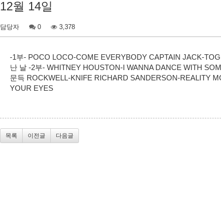
12월 14일
담당자
0
3,378
-1부- POCO LOCO-COME EVERYBODY CAPTAIN JACK-T
난 날 -2부- WHITNEY HOUSTON-I WANNA DANCE WITH SO
문득 ROCKWELL-KNIFE RICHARD SANDERSON-REALITY
YOUR EYES
목록
이전글
다음글