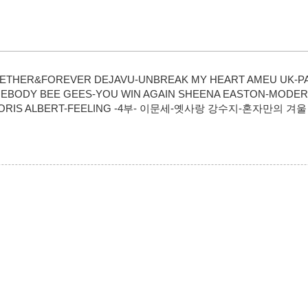
OGETHER&FOREVER DEJAVU-UNBREAK MY HEART AMEU UK
MEBODY BEE GEES-YOU WIN AGAIN SHEENA EASTON-MODER
 MORIS ALBERT-FEELING -4부- 이문세-옛사랑 강수지-혼자만의 겨울