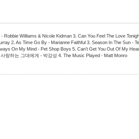
upid - Robbie Williams & Nicole Kidman 3. Can You Feel The Lo
 2. As Time Go By - Marianne Faithful 3. Season In The Sun - Terr
 My Mind - Pet Shop Boys 5. Can't Get You Out Of My Head - Ky
랑하는 그대에게 - 박강성 4. The Music Played - Matt Monro