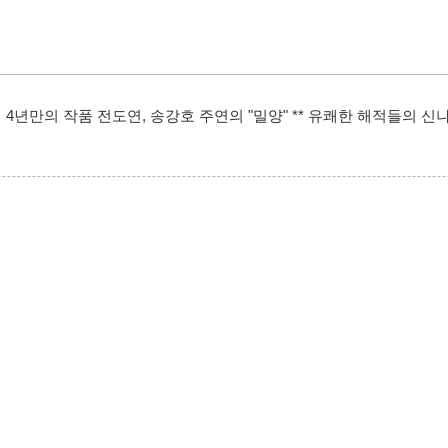
 4년만의 작품 전도연, 송강호 주연의 "밀양" ** 유쾌한 해적들의 신나는