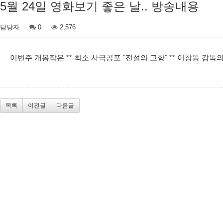
5월 24일 영화보기 좋은 날.. 방송내용
담당자
0
2,576
이번주 개봉작은 ** 최소 사극공포 "전설의 고향" ** 이창동 감독의
목록
이전글
다음글