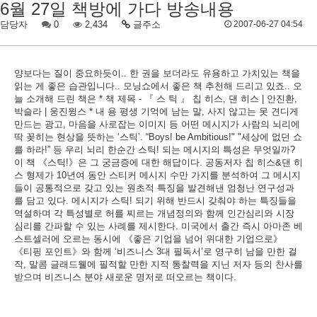
6월 27일 책방에 가다 방송내용
담당자
0
2,434
글주소
2007-06-27 04:54
양보다는 질이 중요하듯이.. 한 권을 보더라도 유용하고 가치있는 책을
읽는 게 좋은 습관입니다.. 모닝쇼에서 좋은 책 추천해 드리고 있죠.. 오
늘 소개해 드린 책은 * 책 제목 - 『 스 틱 』 칩 히스, 댄 히스 | 안진환,
박슬라 | 웅진윙스 * 내 용 평생 기억에 남는 말, 사지 않고는 못 견디게
만드는 광고, 마음을 사로잡는 이미지 등 어떤 메시지가 사람의 뇌리에
딱 꽂히는 현상을 뜻하는 ‘스틱’. “Boys! be Ambitious!" "세상에 없던 쇼
를 하라!” 등 우리 뇌리 한순간 스틱! 되는 메시지의 특성은 무엇일까?
이 책 《스틱!》은 그 궁금증에 대한 해답이다. 공동저자 칩 히스&댄 히
스 형제가 10년여 동안 스티커 메시지 수만 가지를 분석하여 그 메시지
들이 공통적으로 갖고 있는 원초적 특징을 발견해낸 엄청난 연구성과
를 담고 있다. 메시지가 스틱! 되기 위해 반드시 갖춰야 하는 특징들을
역설하며 각 특성별로 허를 찌르는 개념정의와 함께 인간심리와 시장
심리를 간파할 수 있는 사례를 제시한다. 미국에서 출간 즉시 아마존 베
스트셀러에 오르는 동시에 《좋은 기업을 넘어 위대한 기업으로》
《티핑 포인트》와 함께 ‘비즈니스 3대 필독서’로 영구히 남을 만한 걸
작, 말콤 글래드웰에 필적할 만한 지적 통찰력을 지닌 저자 등의 찬사를
받으며 비즈니스 분야 새로운 명저로 떠오르는 책이다.