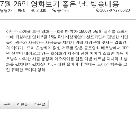
7월 26일 영화보기 좋은 날. 방송내용
담당자
0
2,330
글주소
2007-07-27 06:23
이번주 소개해 드린 영화는 - 화려한 휴가 1980년 5월의 광주를 스크린
속에 되살려낸 영화 5월 18일 0시 비상계엄이 선포되면서 평범한 시민
들이 광주와 사랑하는 사람들을 지키기 위해 계엄군에 맞서는 열흘간
의 이야기 - 므이 초상화에 얽힌 저주를 담은 공포영화 베트남에서 100
년 전부터 내려오고 있는 초상화의 저주에 관한 이야기 스크린 가득 베
트남의 수려한 시골 풍경과 아오자이를 입은 예쁜 베트남 처녀의 초상
화를 펼쳐내며 펼쳐집니다. - '에반 올마이티' 현대판 노아의 방주를 그
린 유쾌한 코미디 영화
목록
이전글
다음글